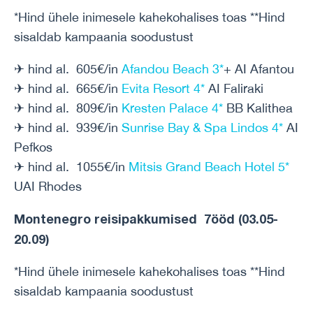
*Hind ühele inimesele kahekohalises toas **Hind
sisaldab kampaania soodustust
✈ hind al. 605€/in
Afandou Beach 3*
+ AI Afantou
✈ hind al. 665€/in
Evita Resort 4*
AI Faliraki
✈ hind al. 809€/in
Kresten Palace 4*
BB Kalithea
✈ hind al. 939€/in
Sunrise Bay & Spa Lindos 4*
AI
Pefkos
✈ hind al. 1055€/in
Mitsis Grand Beach Hotel 5*
UAI Rhodes
Montenegro reisipakkumised 7ööd (03.05-
20.09)
*Hind ühele inimesele kahekohalises toas **Hind
sisaldab kampaania soodustust