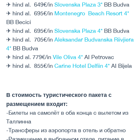
✈ hind al. 649€/in
Slovenska Plaza 3*
BB Budva
✈ hind al. 695€/in
Montenegro Beach Resort 4*
BB Becici
✈ hind al. 695€/in
Slovenska Plaza 4*
BB Budva
✈ hind al. 705€/in
Aleksandar Budvanska Riivjiera
4*
BB Budva
✈ hind al. 779€/in
Vile Oliva 4*
AI Petrovac
✈ hind al. 855€/in
Carine Hotel Delfiin 4*
AI Bijela
В стоимость туристического пакета с
размещением входит:
-Билеты на самолёт в оба конца с вылетом из
Таллинна
-Трансферы из аэропорта в отель и обратно
-Размещение в выбранном отеле, питание в