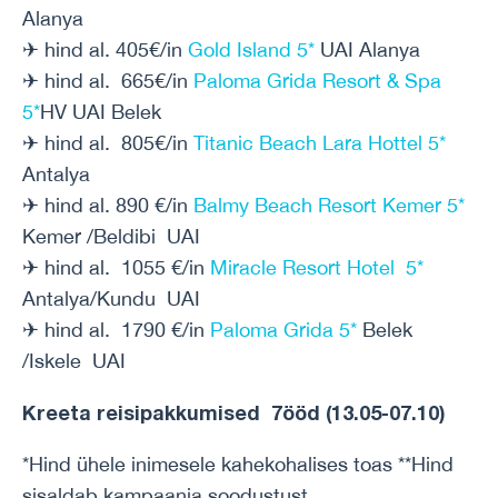
Alanya
✈ hind al. 405€/in
Gold Island 5*
UAI Alanya
✈ hind al. 665€/in
Paloma Grida Resort & Spa
5*
HV UAI Belek
✈ hind al. 805€/in
Titanic Beach Lara Hottel 5*
Antalya
✈ hind al. 890 €/in
Balmy Beach Resort Kemer 5*
Kemer /Beldibi UAI
✈ hind al. 1055 €/in
Miracle Resort Hotel 5*
Antalya/Kundu UAI
✈ hind al. 1790 €/in
Paloma Grida 5*
Belek
/Iskele UAI
Kreeta reisipakkumised 7ööd (13.05-07.10)
*Hind ühele inimesele kahekohalises toas **Hind
sisaldab kampaania soodustust