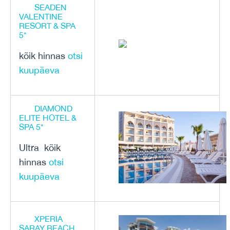
SEADEN
VALENTINE
RESORT & SPA
5*
kõik hinnas
otsi
kuupäeva
DIAMOND
ELITE HOTEL &
SPA 5*
Ultra kõik
hinnas
otsi
kuupäeva
XPERIA
SARAY BEACH