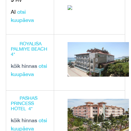
HV
AI
otsi
kuupäeva
ROYALISA
PALMIYE BEACH
4*
kõik hinnas
otsi
kuupäeva
PASHAS
PRINCESS
HOTEL 4*
kõik hinnas
otsi
kuupäeva