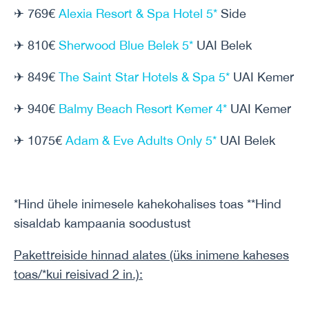
✈ 769€
Alexia Resort & Spa Hotel 5*
Side
✈ 810€
Sherwood Blue Belek 5*
UAI Belek
✈ 849€
The Saint Star Hotels & Spa 5*
UAI Kemer
✈ 940€
Balmy Beach Resort Kemer 4*
UAI Kemer
✈ 1075€
Adam & Eve Adults Only 5*
UAI Belek
*Hind ühele inimesele kahekohalises toas **Hind
sisaldab kampaania soodustust
Pakettreiside hinnad alates (üks inimene
kaheses
toas/*kui reisivad 2 in.)
: