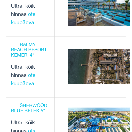
Ultra kõik
hinnas
otsi
kuupäeva
BALMY
BEACH RESORT
KEMER 4*
Ultra kõik
hinnas
otsi
kuupäeva
SHERWOOD
BLUE BELEK 5*
Ultra kõik
hinnas
otsi