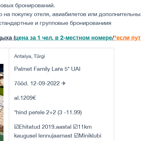
новых бронирований.
о на покупку отеля, авиабилетов или дополнительных
естандартные и групповые бронированиия
ыха (
цена за 1 чел. в 2-местном номере
/
*если пу
Antalya, Türgi
Palmet Family Lara 5* UAI
7ööd. 12-09-2022 ✈
al.1209€
*hind perele 2+2 (3 -11.99)
☑️Ehitatud 2019.aastal ☑️11km
kaugusel lennujaamast ☑️Miniklubi