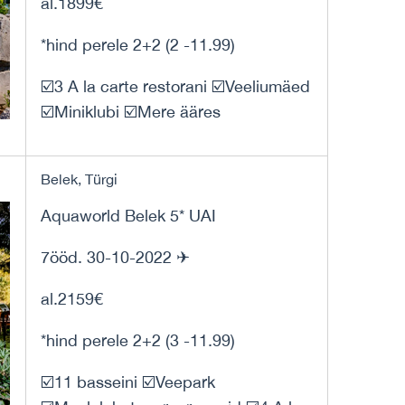
al.1899€
*hind perele 2+2 (2 -11.99)
☑️3 A la carte restorani ☑️Veeliumäed
☑️Miniklubi ☑️Mere ääres
Belek, Türgi
Aquaworld Belek 5* UAI
7ööd. 30-10-2022 ✈
al.2159€
*hind perele 2+2 (3 -11.99)
☑️11 basseini ☑️Veepark