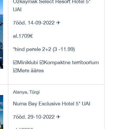
Ozkaymak Select Resort Hotel 5*
UAI
7ööd. 14-09-2022 ✈
al.1709€
*hind perele 2+2 (3 -11.99)
☑️Miniklubi ☑️Kompaktne territoorium
☑️Mere ääres
Alanya, Türgi
Numa Bay Exclusive Hotel 5* UAI
7ööd. 29-10-2022 ✈