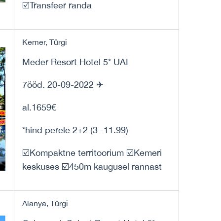
☑️Transfeer randa
Kemer, Türgi
Meder Resort Hotel 5* UAI
7ööd. 20-09-2022 ✈
al.1659€
*hind perele 2+2 (3 -11.99)
☑️Kompaktne territoorium ☑️Kemeri
keskuses ☑️450m kaugusel rannast
Alanya, Türgi