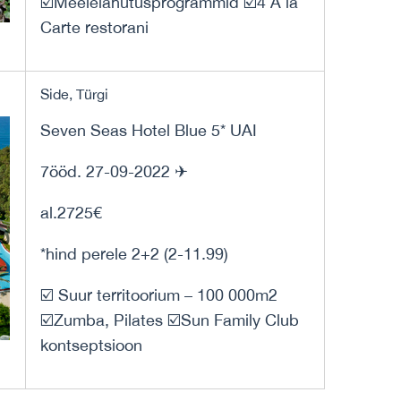
☑️Meelelahutusprogrammid ☑️4 A la
Carte restorani
Side, Türgi
Seven Seas Hotel Blue 5* UAI
7ööd. 27-09-2022 ✈
al.2725€
*hind perele 2+2 (2-11.99)
☑️ Suur territoorium – 100 000m2
☑️Zumba, Pilates ☑️Sun Family Club
kontseptsioon