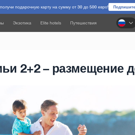
олучи подарочную карту на сумму от 30 до 500 евро!
Подпишите
ры
Экзотика
Elite hotels
Путешествия
мьи 2+2 – размещение д