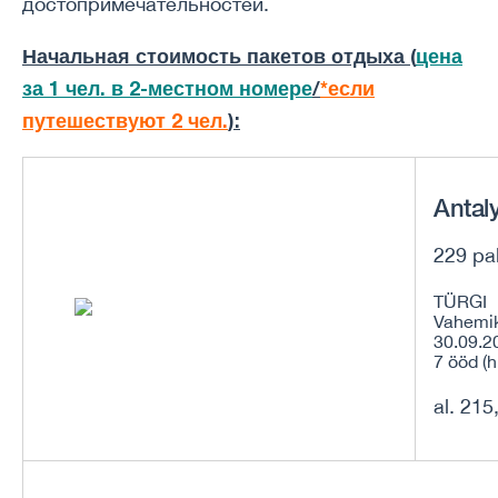
достопримечательностей.
Начальная стоимость пакетов отдыха (
цена
за 1 чел. в 2-местном номере
/
*если
путешествуют 2 чел.
):
Antal
229 pa
TÜRGI
Vahemi
30.09.2
7 ööd (h
al. 215