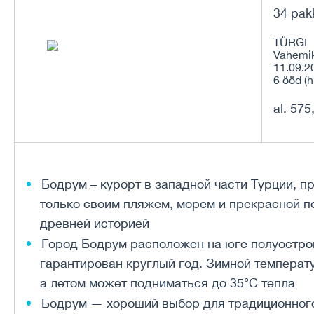
34 pak
TÜRGI
Vahemi
11.09.2
6 ööd (h
al. 575
Бодрум – курорт в западной части Турции,
только своим пляжем, морем и прекрасной по
древней историей
Город Бодрум расположен на юге полуостров
гарантирован круглый год. Зимной температу
а летом может подниматься до 35°C тепла
Бодрум — хороший выбор для традиционног