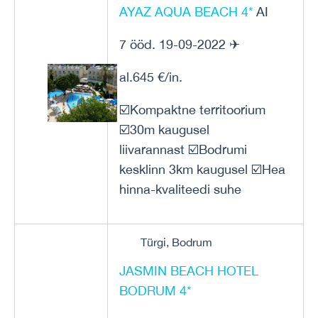
AYAZ AQUA BEACH 4*
AI
7 ööd. 19-09-2022 ✈
al.645 €/in.
☑️Kompaktne territoorium
☑️30m kaugusel
liivarannast ☑️Bodrumi
kesklinn 3km kaugusel ☑️Hea
hinna-kvaliteedi suhe
Türgi, Bodrum
JASMIN BEACH HOTEL
BODRUM 4*