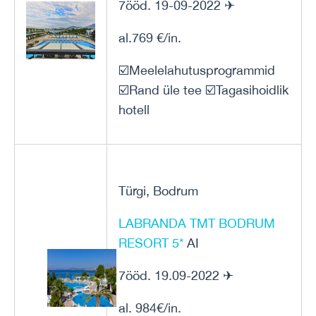
7ööd. 19-09-2022 ✈
al.769 €/in.
☑️Meelelahutusprogrammid
☑️Rand üle tee ☑️Tagasihoidlik
hotell
Türgi, Bodrum
LABRANDA TMT BODRUM
RESORT 5*
AI
7ööd. 19.09-2022 ✈
al. 984€/in.