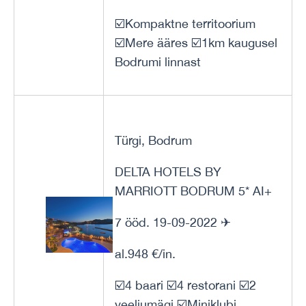
☑️Kompaktne territoorium
☑️Mere ääres ☑️1km kaugusel
Bodrumi linnast
Türgi, Bodrum
DELTA HOTELS BY
MARRIOTT BODRUM 5* AI+
7 ööd. 19-09-2022 ✈
al.948 €/in.
☑️4 baari ☑️4 restorani ☑️2
veeliumägi ☑️Miniklubi