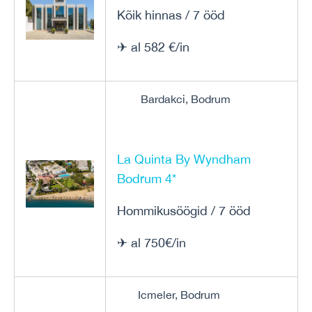
Kõik hinnas / 7 ööd
✈ al 582 €/in
Bardakci, Bodrum
La Quinta By Wyndham
Bodrum 4*
Hommikusöögid / 7 ööd
✈ al 750€/in
Icmeler, Bodrum