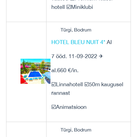
hotell ☑️Miniklubi
Türgi, Bodrum
HOTEL BLEU NUIT 4*
AI
7 ööd. 11-09-2022 ✈
al.660 €/in.
☑️Linnahotell ☑️50m kaugusel
rannast
☑️Animatsioon
Türgi, Bodrum