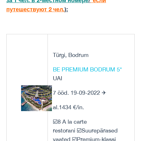
за 1 чел. в 2-местном номере
/
*если
путешествуют 2 чел.
):
Türgi, Bodrum
BE PREMIUM BODRUM 5*
UAI
7 ööd. 19-09-2022 ✈
al.1434 €/in.
☑️8 A la carte
restorani ☑️Suurepärased
vaated ☑️Premium-klassi