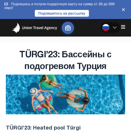
Подпишись и получи подарочную карту на сумму от 30 до 500
евро!
Подпишитесь на рассылку
TÜRGI’23: Бассейны с
подогревом Турция
TÜRGI’23: Heated pool Türgi