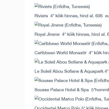
Riviera 4* kõik hinnas, hind al. 606 e
Royal Jinene 4* kõik hinnas, hind al.
Caribbean World Monastir 4* kõik hin
Le Soleil Abou Sofiane & Aquapark 4* 
Sousse Palace Hotel & Spa 5*hommiku
Occidental Marco Polo 5* kõik hinnas,