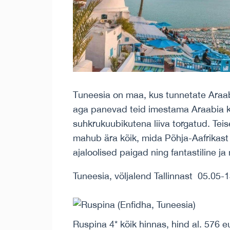
Тuneesia on maa, kus tunnetate Araabia
aga panevad teid imestama Araabia ku
suhkrukuubikutena liiva torgatud. Teis
mahub ära kõik, mida Põhja-Aafrikast 
ajaloolised paigad ning fantastiline ja
Tuneesia, völjalend Tallinnast 05.05-1
Ruspina 4* kõik hinnas, hind al. 576 e