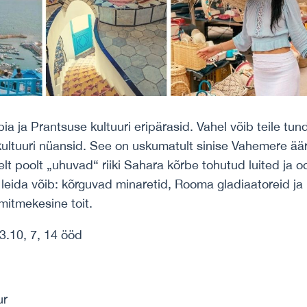
 ja Prantsuse kultuuri eripärasid. Vahel võib teile tun
ltuuri nüansid. See on uskumatult sinise Vahemere äär
elt poolt „uhuvad“ riiki Sahara kõrbe tohutud luited ja 
leida võib: kõrguvad minaretid, Rooma gladiaatoreid ja
 mitmekesine toit.
3.10, 7, 14 ööd
ur