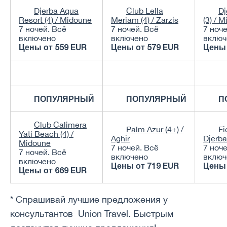
Djerba Aqua
Club Lella
Dj
Resort (4) / Midoune
Meriam (4) / Zarzis
(3) / 
7 ночей. Всё
7 ночей. Всё
7 ноче
включено
включено
включ
Цены от
559 EUR
Цены от
579 EUR
Цены
ПОПУЛЯРНЫЙ
ПОПУЛЯРНЫЙ
П
Club Calimera
Palm Azur (4+) /
Fi
Yati Beach (4) /
Aghir
Djerba
Midoune
7 ночей. Всё
7 ноче
7 ночей. Всё
включено
включ
включено
Цены от
719 EUR
Цены
Цены от
669 EUR
* Спрашивай лучшие предложения у
консультантов Union Travel. Быстрым