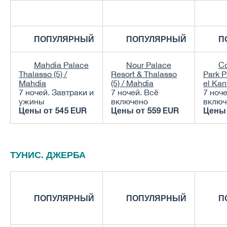
ПОПУЛЯРНЫЙ
ПОПУЛЯРНЫЙ
П
Mahdia Palace
Nour Palace
Co
Thalasso (5) /
Resort & Thalasso
Park P
Mahdia
(5) / Mahdia
el Kan
7 ночей. Завтраки и
7 ночей. Всё
7 ноче
ужины
включено
включ
Цены от
545 EUR
Цены от
559 EUR
Цены
ТУНИС. ДЖЕРБА
ПОПУЛЯРНЫЙ
ПОПУЛЯРНЫЙ
П