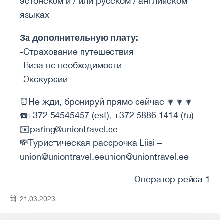
эстонском и / или русском / английском
языках
За дополнительную плату:
-Страхование путешествия
-Виза по необходимости
-Экскурсии
⏰Не жди, бронируй прямо сейчас 🔽🔽🔽
☎️+372 54545457 (est), +372 5886 1414 (ru)
✉️paring@uniontravel.ee
💸Туристическая рассрочка Liisi –
union@uniontravel.eeunion@uniontravel.ee
Оператор рейса 1
21.03.2023