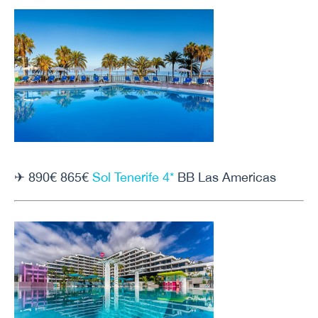
✈ 890€ 865€
Sol Tenerife 4*
BB Las Americas