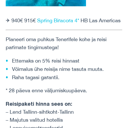
✈ 940€ 915€
Spring Biracora 4*
HB Las Americas
Planeeri oma puhkus Tenerifele kohe ja reisi
parimate tingimustega!
Ettemaks on 5% reisi hinnast
Võimalus ühe reisija nime tasuta muuta.
Raha tagasi garantii.
* 28 päeva enne väljumiskuupäeva.
Reisipaketi hinna sees on:
– Lend Tallinn-sihtkoht-Tallinn
– Majutus valitud hotellis
– Lennujaamatransfeerid