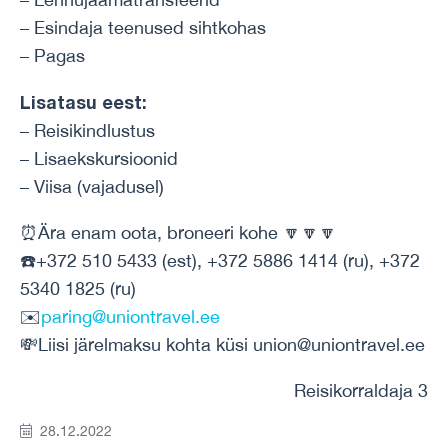
– Esindaja teenused sihtkohas
– Pagas
Lisatasu eest:
– Reisikindlustus
– Lisaekskursioonid
– Viisa (vajadusel)
⏰Ära enam oota, broneeri kohe 🔽🔽🔽
☎️+372 510 5433 (est), +372 5886 1414 (ru), +372
5340 1825 (ru)
✉️
paring@uniontravel.ee
💸Liisi järelmaksu kohta küsi union@uniontravel.ee
Reisikorraldaja 3
28.12.2022