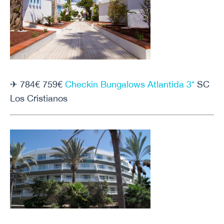
✈ 784€ 759€
Checkin Bungalows Atlantida 3*
SC
Los Cristianos