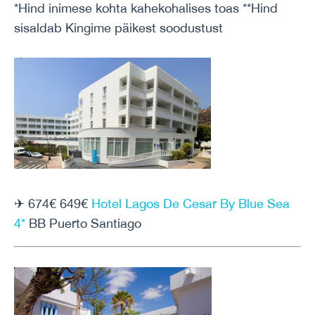
*Hind inimese kohta kahekohalises toas **Hind
sisaldab Kingime päikest soodustust
✈ 674€ 649€
Hotel Lagos De Cesar By Blue Sea
4*
BB Puerto Santiago