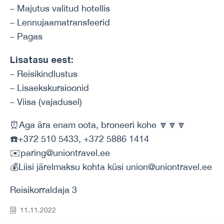
– Majutus valitud hotellis
– Lennujaamatransfeerid
– Pagas
Lisatasu eest:
– Reisikindlustus
– Lisaekskursioonid
– Viisa (vajadusel)
⏰Aga ära enam oota, broneeri kohe 🔽🔽🔽
☎️+372 510 5433, +372 5886 1414
✉️paring@uniontravel.ee
💰Liisi järelmaksu kohta küsi union@uniontravel.ee
Reisikorraldaja 3
11.11.2022