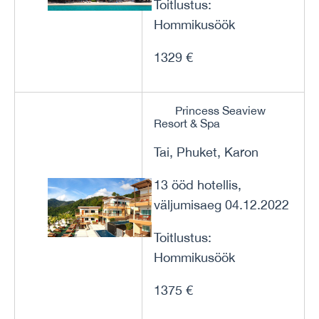
Toitlustus:
Hommikusöök
1329 €
Princess Seaview
Resort & Spa
Tai, Phuket, Karon
13 ööd hotellis,
väljumisaeg 04.12.2022
Toitlustus:
Hommikusöök
1375 €