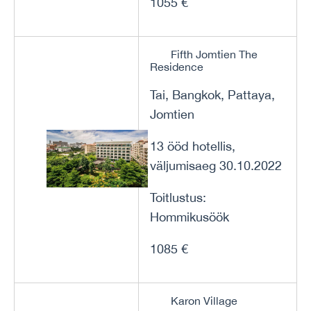
1055 €
Fifth Jomtien The
Residence
Tai, Bangkok, Pattaya,
Jomtien
13 ööd hotellis,
väljumisaeg 30.10.2022
Toitlustus:
Hommikusöök
1085 €
Karon Village