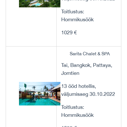
Toitlustus:
Hommikusöök
1029 €
Sarita Chalet & SPA
Tai, Bangkok, Pattaya,
Jomtien
13 ööd hotellis,
väljumisaeg 30.10.2022
Toitlustus:
Hommikusöök