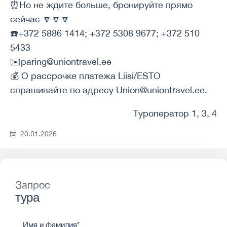
⏰Но не ждите больше, бронируйте прямо
сейчас 🔽🔽🔽
☎️+372 5886 1414; +372 5308 9677; +372 510
5433
✉️paring@uniontravel.ee
💰 О рассрочке платежа Liisi/ESTO
спрашивайте по адресу Union@uniontravel.ee.
Туроператор 1, 3, 4
20.01.2026
Запрос
тура
Имя и фамилия*