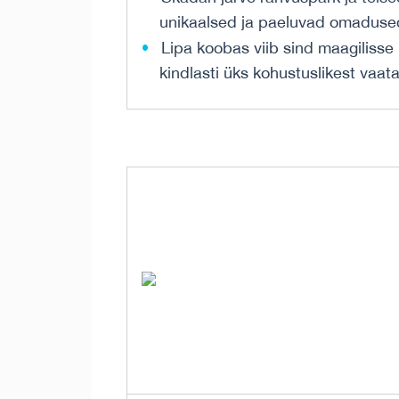
unikaalsed ja paeluvad omaduse
Lipa koobas viib sind maagiliss
kindlasti üks kohustuslikest vaa