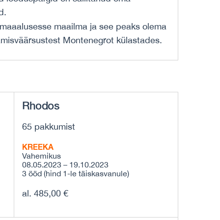
d.
e maaalusesse maailma ja see peaks olema
tamisväärsustest Montenegrot külastades.
Rhodos
65 pakkumist
KREEKA
Vahemikus
08.05.2023 – 19.10.2023
3 ööd (hind 1-le täiskasvanule)
al. 485,00 €