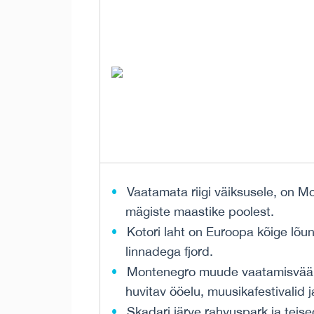
Vaatamata riigi väiksusele, on Mo
mägiste maastike poolest.
Kotori laht on Euroopa kõige lõun
linnadega fjord.
Montenegro muude vaatamisväärs
huvitav ööelu, muusikafestivalid
Skadari järve rahvuspark ja teis