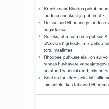
Kreeka saar Rhodos pakub suurep
loodusmaastikest ja pehmest klii
Unikaalsed Rhodose ja Lindose va
aegadesse.
Selleks, et muuta oma puhkus Kr
proovida riigi kööki, mis pakub t
toitu maailmas.
Rhodose puhkuse ajal, on sul võ
rannas huvitavate vabaajategev
arvatud Prasonisi rand, mis on p
Seal on turistide jaoks lai valik 
inimestele, kes tahavad Rhodosel 