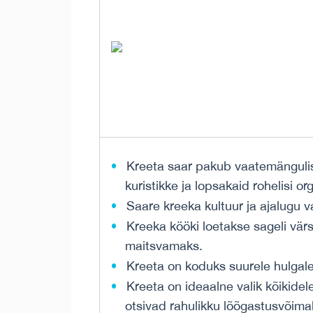
Kreeta saar pakub vaatemängulisi
kuristikke ja lopsakaid rohelisi or
Saare kreeka kultuur ja ajalugu va
Kreeka kööki loetakse sageli vär
maitsvamaks.
Kreeta on koduks suurele hulgale 
Kreeta on ideaalne valik kõikidele
otsivad rahulikku lõõgastusvõimal