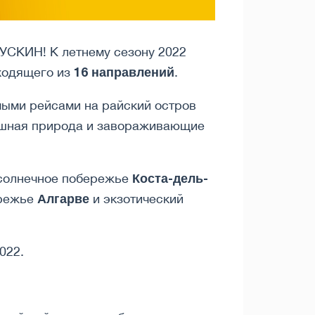
ПУСКИН! К летнему сезону 2022
16 направлений
ходящего из
.
мыми рейсами на райский остров
пышная природа и завораживающие
Коста-дель-
 солнечное побережье
Алгарве
ережье
и экзотический
022.