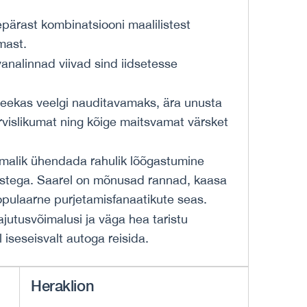
ärast kombinatsiooni maalilistest
mast.
nalinnad viivad sind iidsetesse
eekas veelgi nauditavamaks, ära unusta
ervislikumat ning kõige maitsvamat värsket
imalik ühendada rahulik lõõgastumine
ustega. Saarel on mõnusad rannad, kaasa
opulaarne purjetamisfanaatikute seas.
majutusvõimalusi ja väga hea taristu
iseseisvalt autoga reisida.
Heraklion