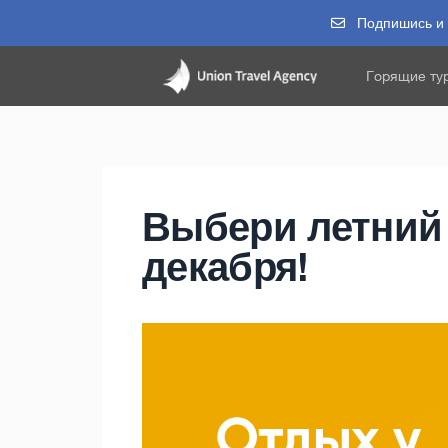
Подпишись и п
Горящие ту
Выбери летний 
декабря!