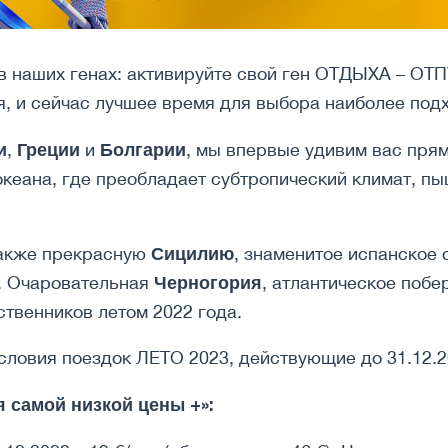
в наших генах: активируйте свой ген ОТДЫХА – ОТ
, и сейчас лучшее время для выбора наиболее под
и
Греции
Болгарии
,
и
, мы впервые удивим вас пря
океана, где преобладает субтропический климат, 
Сицилию
также прекрасную
, знаменитое испанское
Черногория
. Очаровательная
, атлантическое поб
твенников летом 2022 года.
словия поездок ЛЕТО 2023, действующие до 31.12.2
 самой низкой цены +»: