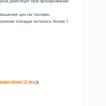
идкой действует при бронировании
вышения цен на топливо.
авления поездки осталось более 7
тешествуют 2 чел.
):