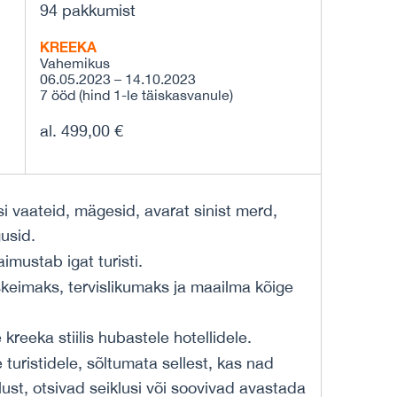
94 pakkumist
KREEKA
Vahemikus
06.05.2023 – 14.10.2023
7 ööd (hind 1-le täiskasvanule)
al. 499,00 €
 vaateid, mägesid, avarat sinist merd,
gusid.
imustab igat turisti.
skeimaks, tervislikumaks ja maailma kõige
kreeka stiilis hubastele hotellidele.
 turistidele, sõltumata sellest, kas nad
ust, otsivad seiklusi või soovivad avastada