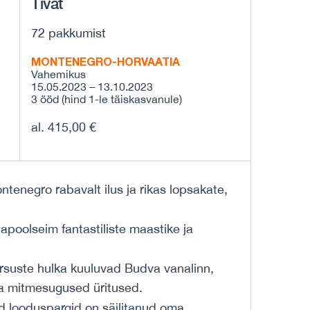
Tivat
72 pakkumist
MONTENEGRO-HORVAATIA
Vahemikus
15.05.2023 – 13.10.2023
3 ööd (hind 1-le täiskasvanule)
al. 415,00 €
ntenegro rabavalt ilus ja rikas lopsakate,
apoolseim fantastiliste maastike ja
uste hulka kuuluvad Budva vanalinn,
 ja mitmesugused üritused.
ed looduspargid on säilitanud oma