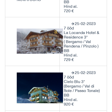
BB
Hind al.
720 €
✈️25-02-2023
7 ööd
La Locanda Hotel &
Residence 3*
( Bergamo / Val
Rendena / Pinzolo )
BB
Hind al.
729 €
✈️25-02-2023
7 ööd
Cielo Blu 3*
(Bergamo / Val di
Sole / Passo Tonale)
BB
Hind al.
920 €