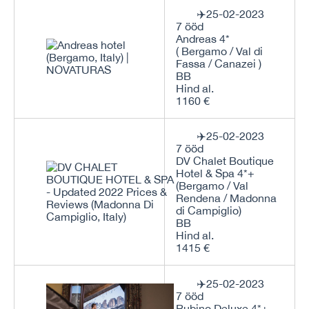
✈️25-02-2023
7 ööd
Andreas 4*
( Bergamo / Val di
Fassa / Canazei )
BB
Hind al.
1160 €
✈️25-02-2023
7 ööd
DV Chalet Boutique
Hotel & Spa 4*+
(Bergamo / Val
Rendena / Madonna
di Campiglio)
BB
Hind al.
1415 €
✈️25-02-2023
7 ööd
Rubino Deluxe 4*+