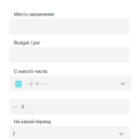
Место назначения
Budget / per
С какого числа
+/-
На какой период