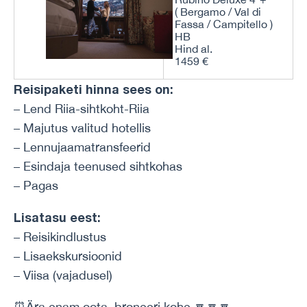
( Bergamo / Val di
Fassa / Campitello )
HB
Hind al.
1459 €
Reisipaketi hinna sees on:
– Lend Riia-sihtkoht-Riia
– Majutus valitud hotellis
– Lennujaamatransfeerid
– Esindaja teenused sihtkohas
– Pagas
Lisatasu eest:
– Reisikindlustus
– Lisaekskursioonid
– Viisa (vajadusel)
⏰Ära enam oota, broneeri kohe 🔽🔽🔽