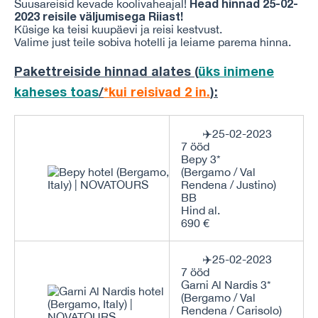
Head hinnad 25-02-
Suusareisid kevade koolivaheajal!
2023 reisile väljumisega Riiast!
Küsige ka teisi kuupäevi ja reisi kestvust.
Valime just teile sobiva hotelli ja leiame parema hinna.
Pakettreiside hinnad alates (
üks inimene
kaheses toas
/
*kui reisivad 2 in.
)
:
✈️25-02-2023
7 ööd
Bepy 3*
(Bergamo / Val
Rendena / Justino)
BB
Hind al.
690 €
✈️25-02-2023
7 ööd
Garni Al Nardis 3*
(Bergamo / Val
Rendena / Carisolo)