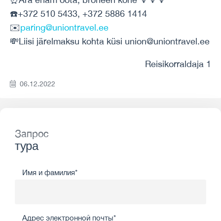
☎️+372 510 5433, +372 5886 1414
✉️
paring@uniontravel.ee
💸Liisi järelmaksu kohta küsi union@uniontravel.ee
Reisikorraldaja 1
06.12.2022
Запрос
тура
Имя и фамилия*
Адрес электронной почты*