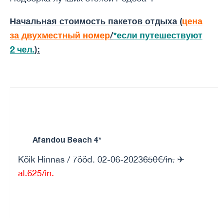
Начальная стоимость пакетов отдыха (
цена
за двухместный номер
/
*если путешествуют
2 чел.
):
Afandou Beach 4*
Kõik Hinnas / 7ööd. 02-06-2023
650€/in.
✈
al.625/in.