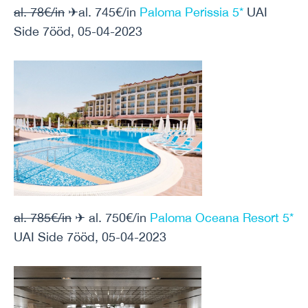
al. 78€/in
✈al. 745€/in
Paloma Perissia 5*
UAI
Side 7ööd, 05-04-2023
al. 785€/in
✈ al. 750€/in
Paloma Oceana Resort 5*
UAI Side 7ööd, 05-04-2023