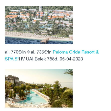
al. 770€/in
✈al. 735€/in
Paloma Grida Resort &
SPA 5*
HV UAI Belek 7ööd, 05-04-2023