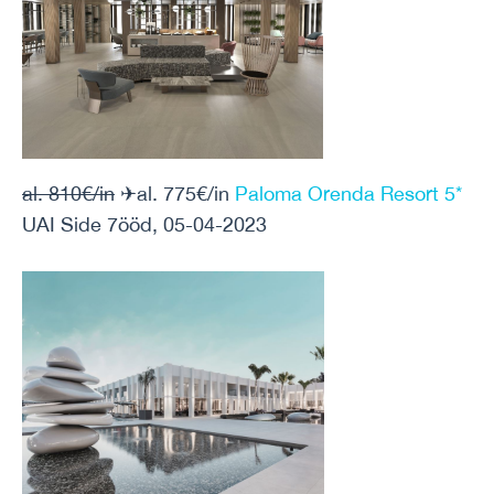
al. 810€/in
✈al. 775€/in
Paloma Orenda Resort 5*
UAI Side 7ööd, 05-04-2023