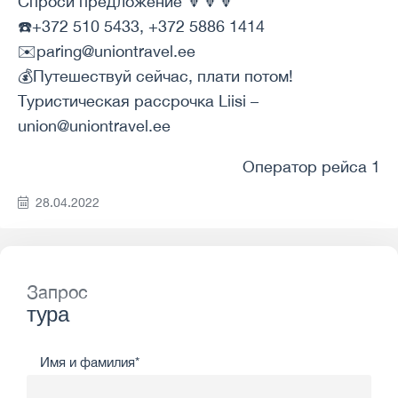
Спроси предложение 🔽🔽🔽
☎️+372 510 5433, +372 5886 1414
✉️paring@uniontravel.ee
💰Путешествуй сейчас, плати потом!
Туристическая рассрочка Liisi –
union@uniontravel.ee
Оператор рейса 1
28.04.2022
Запрос
тура
Имя и фамилия*