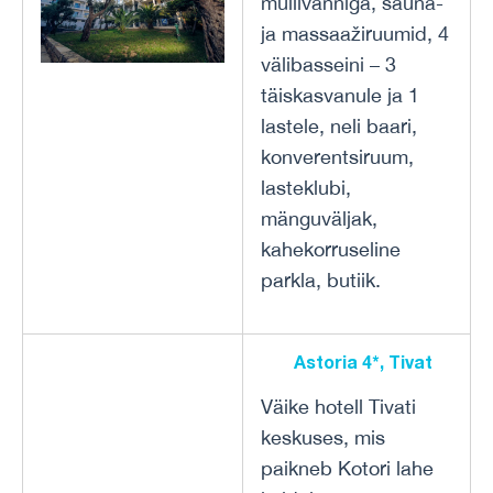
mullivanniga, sauna-
ja massaažiruumid, 4
välibasseini – 3
täiskasvanule ja 1
lastele, neli baari,
konverentsiruum,
lasteklubi,
mänguväljak,
kahekorruseline
parkla, butiik.
Astoria 4*, Tivat
Väike hotell Tivati
keskuses, mis
paikneb Kotori lahe