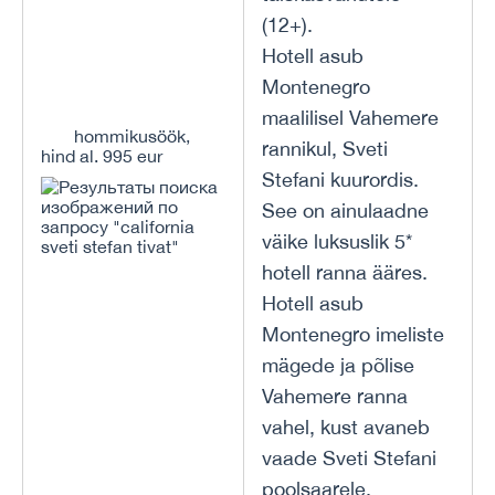
(12+).
Hotell asub
Montenegro
maalilisel Vahemere
hommikusöök,
rannikul, Sveti
hind al. 995 eur
Stefani kuurordis.
See on ainulaadne
väike luksuslik 5*
hotell ranna ääres.
Hotell asub
Montenegro imeliste
mägede ja põlise
Vahemere ranna
vahel, kust avaneb
vaade Sveti Stefani
poolsaarele.