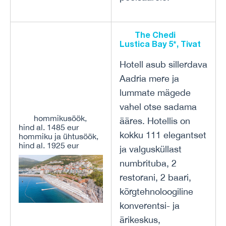
The Chedi
Lustica Bay 5*, Tivat
Hotell asub sillerdava
Aadria mere ja
lummate mägede
vahel otse sadama
hommikusöök,
ääres. Hotellis on
hind al. 1485 eur
kokku 111 elegantset
hommiku ja ühtusöök,
hind al. 1925 eur
ja valgusküllast
numbrituba, 2
restorani, 2 baari,
kõrgtehnoloogiline
konverentsi- ja
ärikeskus,