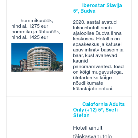
Iberostar Slavija
5*, Budva
hommikusöök,
2020. aastal avatud
hind al. 1275 eur
luksushotell asub
hommiku ja ühtusöök,
ajaloolise Budva linna
hind al. 1425 eur
keskuses. Hotellis on
spaakeskus ja katusel
asuv infinity-bassein ja
baar, kust avanevad
kaunid
panoraamvaated. Toad
on kõigi mugavustega,
ületades ka kõige
nõudlikumate
külastajate ootusi.
Calofornia Adults
Only (+12) 5*, Sveti
Stefan
Hotell ainult
täiskasvanutele