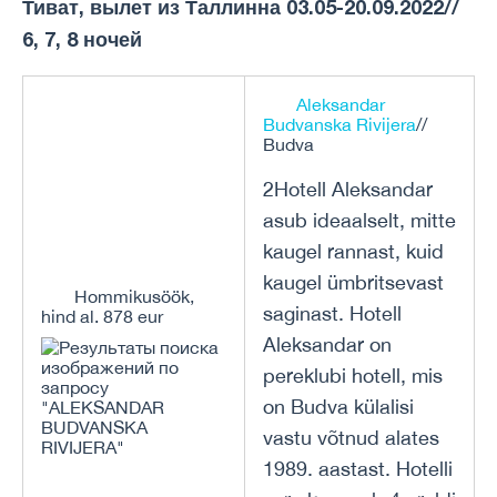
Тиват, вылет из Таллинна 03.05-20.09.2022//
6, 7, 8 ночей
Aleksandar
Budvanska Rivijera
//
Budva
2Hotell Aleksandar
asub ideaalselt, mitte
kaugel rannast, kuid
kaugel ümbritsevast
Hommikusöök,
saginast. Hotell
hind al. 878 eur
Aleksandar on
pereklubi hotell, mis
on Budva külalisi
vastu võtnud alates
1989. aastast. Hotelli