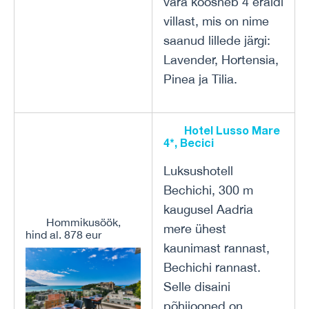
vara koosneb 4 eraldi
villast, mis on nime
saanud lillede järgi:
Lavender, Hortensia,
Pinea ja Tilia.
Hotel Lusso Mare
4*, Becici
Luksushotell
Bechichi, 300 m
kaugusel Aadria
Hommikusöök,
mere ühest
hind al. 878 eur
kaunimast rannast,
Bechichi rannast.
Selle disaini
põhijooned on