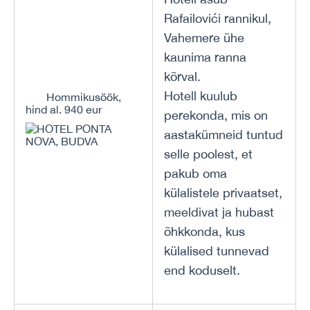
Rafailovići rannikul,
Vahemere ühe
kaunima ranna
kõrval.
Hotell kuulub
Hommikusöök,
hind al. 940 eur
perekonda, mis on
aastakümneid tuntud
selle poolest, et
pakub oma
külalistele privaatset,
meeldivat ja hubast
õhkkonda, kus
külalised tunnevad
end koduselt.