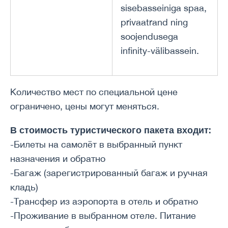
sisebasseiniga spaa,
privaatrand ning
soojendusega
infinity-välibassein.
Количество мест по специальной цене
ограничено, цены могут меняться.
В стоимость туристического пакета входит:
-Билеты на самолёт в выбранный пункт
назначения и обратно
-Багаж (зарегистрированный багаж и ручная
кладь)
-Трансфер из аэропорта в отель и обратно
-Проживание в выбранном отеле. Питание