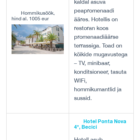
kaldal asuva
peapromenaadi
Hommikusöök,
hind al. 1005 eur
ääres. Hotellis on
restoran koos
promenaadiäärse
terrassiga. Toad on
kõikide mugavustega
– TV, minibaar,
konditsioneer, tasuta
WIFi,
hommikumantlid ja
sussid.
Hotel Ponta Nova
4*, Becici
Hotell asub