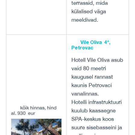
terrassid, mida
külalised väga
meeldivad.
Vile Oliva 4*,
Petrovac
Hotell Vile Oliva asub
vaid 80 meetri
kaugusel rannast
kaunis Petrovaci
vanalinnas.
Hotelli infrastruktuuri
kõik hinnas, hind
kuulub kaasaegne
al. 930 eur
SPA-keskus koos
suure sisebasseini ja