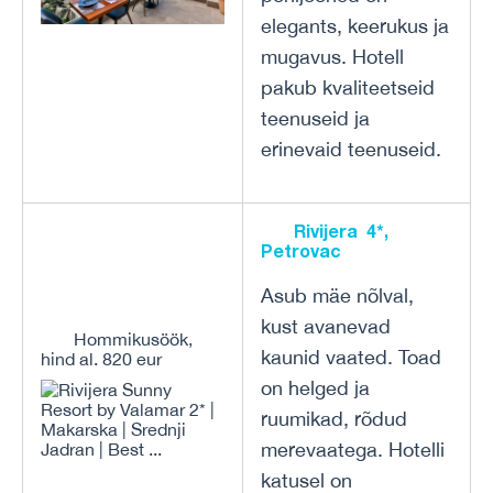
elegants, keerukus ja
mugavus. Hotell
pakub kvaliteetseid
teenuseid ja
erinevaid teenuseid.
Rivijera 4*,
Petrovac
Asub mäe nõlval,
kust avanevad
Hommikusöök,
kaunid vaated. Toad
hind al. 820 eur
on helged ja
ruumikad, rõdud
merevaatega. Hotelli
katusel on