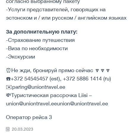
согласно выбранному пакету
-Услуги представителей, говорящих на
эстонском и / или русском / английском языках
За дополнительную плату:
-Страхование путешествия
-Виза по необходимости
-Экскурсии
⏰Не жди, бронируй прямо сейчас 🔽🔽🔽
☎️+372 54545457 (est), +372 5886 1414 (ru)
✉️paring@uniontravel.ee
💸Туристическая рассрочка Liisi –
union@uniontravel.eeunion@uniontravel.ee
Оператор рейса 3
20.03.2023