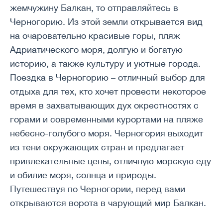
жемчужину Балкан, то отправляйтесь в
Черногорию. Из этой земли открывается вид
на очаровательно красивые горы, пляж
Адриатического моря, долгую и богатую
историю, а также культуру и уютные города.
Поездка в Черногорию – отличный выбор для
отдыха для тех, кто хочет провести некоторое
время в захватывающих дух окрестностях с
горами и современными курортами на пляже
небесно-голубого моря. Черногория выходит
из тени окружающих стран и предлагает
привлекательные цены, отличную морскую еду
и обилие моря, солнца и природы.
Путешествуя по Черногории, перед вами
открываются ворота в чарующий мир Балкан.