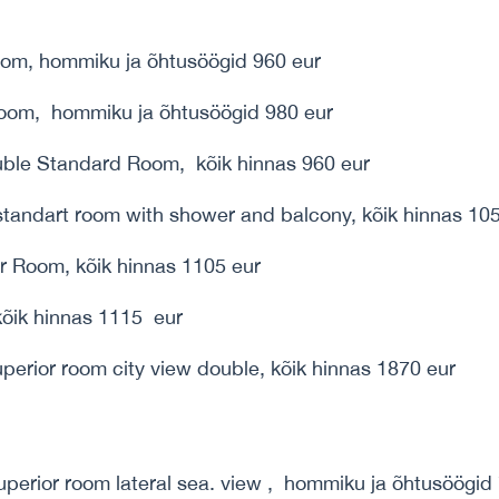
oom, hommiku ja õhtusöögid 960 eur
 room, hommiku ja õhtusöögid 980 eur
uble Standard Room, kõik hinnas 960 eur
tandart room with shower and balcony, kõik hinnas 105
r Room, kõik hinnas 1105 eur
kõik hinnas 1115 eur
perior room city view double, kõik hinnas 1870 eur
perior room lateral sea. view , hommiku ja õhtusöögid