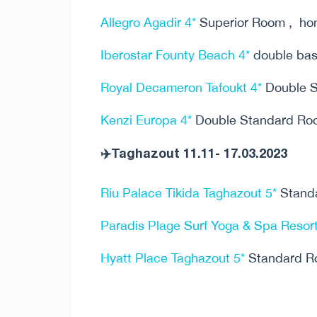
Allegro Agadir 4*
Superior Room , hom
Iberostar Founty Beach 4*
double basi
Royal Decameron Tafoukt 4*
Double S
Kenzi Europa 4*
Double Standard Room
✈️Taghazout 11.11- 17.03.2023
Riu Palace Tikida Taghazout 5*
Standa
Paradis Plage Surf Yoga & Spa Resort
Hyatt Place Taghazout 5*
Standard Ro