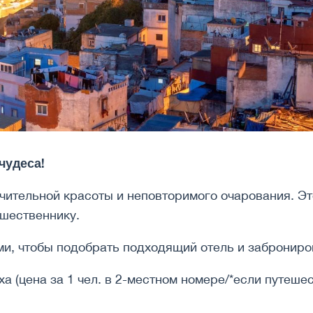
чудеса!
чительной красоты и неповторимого очарования. Э
шественнику.
и, чтобы подобрать подходящий отель и заброниров
 (цена за 1 чел. в 2-местном номере/*если путешест