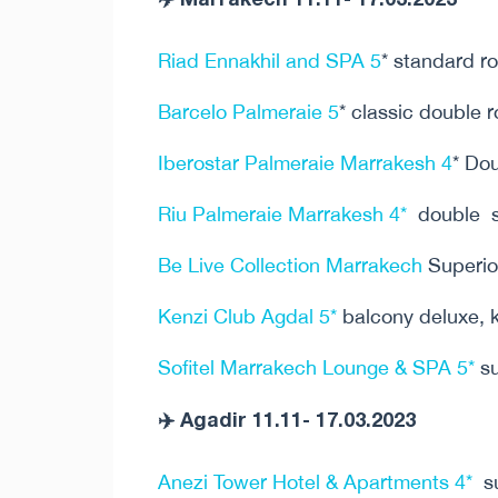
Riad Ennakhil and SPA 5
* standard r
Barcelo Palmeraie 5
* classic double
Iberostar Palmeraie Marrakesh 4
* Do
Riu Palmeraie Marrakesh 4*
double s
Be Live Collection Marrakech
Superio
Kenzi Club Agdal 5*
balcony deluxe, 
Sofitel Marrakech Lounge & SPA 5*
su
✈️ Agadir 11.11- 17.03.2023
Anezi Tower Hotel & Apartments 4*
su