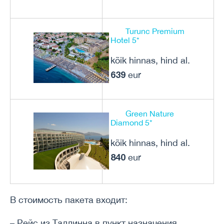
Turunc Premium
Hotel 5*
kõik hinnas, hind al.
639
eur
Green Nature
Diamond 5*
kõik hinnas, hind al.
840
eur
В стоимость пакета входит:
– Рейс из Таллинна в пункт назначения