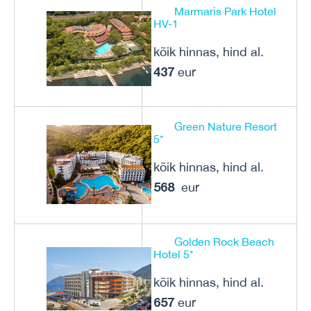
Marmaris Park Hotel
HV-1
kõik hinnas, hind al.
437
eur
Green Nature Resort
5*
kõik hinnas, hind al.
568
eur
Golden Rock Beach
Hotel 5*
kõik hinnas, hind al.
657
eur