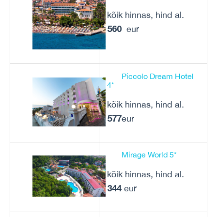
kõik hinnas, hind al.
560
eur
Piccolo Dream Hotel
4*
kõik hinnas, hind al.
577
eur
Mirage World 5*
kõik hinnas, hind al.
344
eur