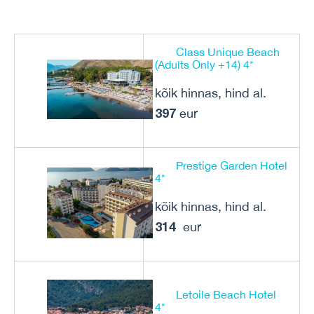
Class Unique Beach
(Adults Only +14) 4*
kõik hinnas, hind al.
397
eur
Prestige Garden Hotel
4*
kõik hinnas, hind al.
314
eur
Letoile Beach Hotel
4*