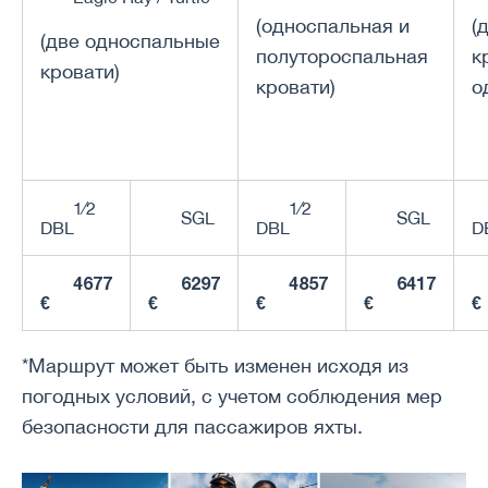
(односпальная и
(
(две односпальные
полутороспальная
к
кровати)
кровати)
о
1⁄2
1⁄2
SGL
SGL
DBL
DBL
D
4677
6297
4857
6417
€
€
€
€
€
*Маршрут может быть изменен исходя из
погодных условий, с учетом соблюдения мер
безопасности для пассажиров яхты.