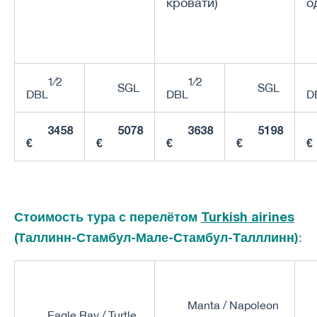
кровати)
о
1⁄2
1⁄2
SGL
SGL
DBL
DBL
D
3458
5078
3638
5198
€
€
€
€
€
Стоимость тура с перелётом
Turkish airines
(Таллинн-Стамбул-Мале-Стамбул-Талллинн)
:
Manta / Napoleon
Eagle Ray / Turtle