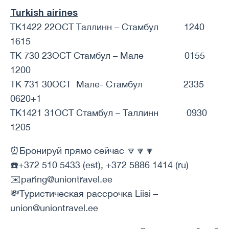
Turkish airines
TK1422 22OCT Таллинн – Стамбул 1240
1615
TK 730 23OCT Стамбул – Мале 0155
1200
TK 731 30OCT Мале- Стамбул 2335
0620+1
TK1421 31OCT Стамбул – Таллинн 0930
1205
⏰Бронируй прямо сейчас 🔽🔽🔽
☎️+372 510 5433 (est), +372 5886 1414 (ru)
✉️paring@uniontravel.ee
💸Туристическая рассрочка Liisi –
union@uniontravel.ee