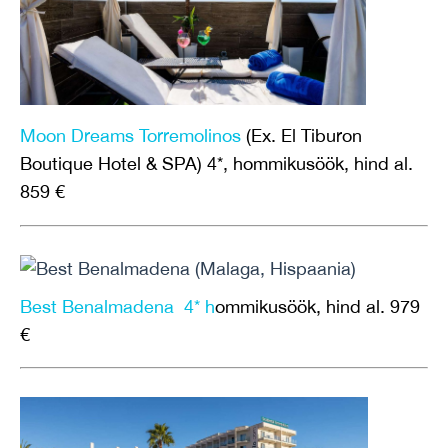
Moon Dreams Torremolinos
(Ex. El Tiburon
Boutique Hotel & SPA) 4*, hommikusöök, hind al.
859 €
Best Benalmadena 4* h
ommikusöök, hind al. 979
€