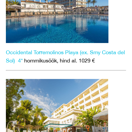
Occidental Torremolinos Playa (ex. Smy Costa del
Sol) 4*
hommikusöök, hind al. 1029 €