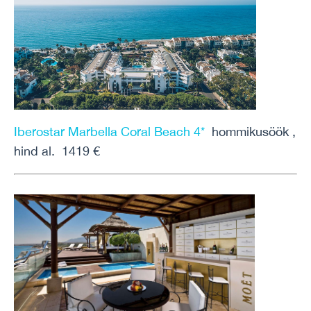
Iberostar Marbella Coral Beach 4*
hommikusöök ,
hind al. 1419 €