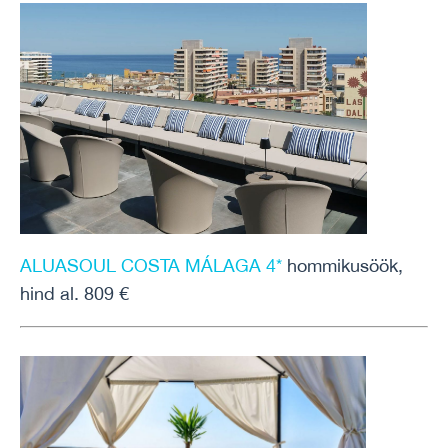
ALUASOUL COSTA MÁLAGA 4*
hommikusöök,
hind al. 809 €