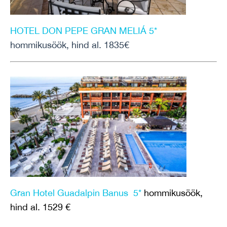
HOTEL DON PEPE GRAN MELIÁ 5*
hommikusöök, hind al. 1835€
Gran Hotel Guadalpin Banus 5*
hommikusöök,
hind al. 1529 €