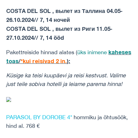
COSTA DEL SOL , вылет из Таллина 04.05-
26.10.2024// 7, 14 ночей
COSTA DEL SOL , вылет из Риги 11.05-
27.10.2024// 7, 14 ööd
kaheses
Pakettreiside hinnad alates (
üks inimene
toas
/
*kui reisivad 2 in.
)
:
Küsige ka teisi kuupäevi ja reisi kestvust.
Valime
just teile sobiva hotelli ja leiame parema hinna!
PARASOL BY DOROBE 4*
hommiku ja õhtusöök,
hind al. 768 €