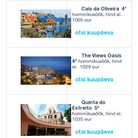
Cais da Oliveira 4*
hommikusöök, hind al.
1005 eur
otsi kuupäeva
The Views Oasis
4*
hommikusöök, hind
al. 1029 eur
otsi kuupäeva
Quinta do
Estreito 5*
hommikusöök, hind al.
1035 eur
otsi kuupäeva