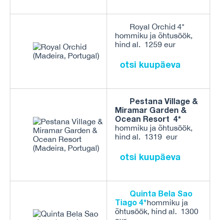
Royal Orchid 4*
hommiku ja õhtusöök,
hind al. 1259 eur
otsi kuupäeva
Pestana Village &
Miramar Garden &
Ocean Resort 4*
hommiku ja õhtusöök,
hind al. 1319 eur
otsi kuupäeva
Quinta Bela Sao
Tiago 4*
hommiku ja
õhtusöök, hind al. 1300