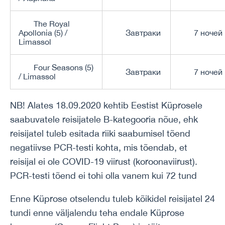
The Royal
Apollonia (5) /
Завтраки
7 ночей
Limassol
Four Seasons (5)
Завтраки
7 ночей
/ Limassol
NB! Alates 18.09.2020 kehtib Eestist Küprosele
saabuvatele reisijatele B-kategooria nõue, ehk
reisijatel tuleb esitada riiki saabumisel tõend
negatiivse PCR-testi kohta, mis tõendab, et
reisijal ei ole COVID-19 viirust (koroonaviirust).
PCR-testi tõend ei tohi olla vanem kui 72 tund
Enne Küprose otselendu tuleb kõikidel reisijatel 24
tundi enne väljalendu teha endale Küprose