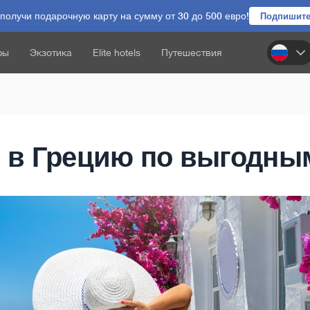
олучи подарочную карту на сумму от 30 до 500 евро!
Подпишите
ры
Экзотика
Elite hotels
Путешествия
 в Грецию по выгодны