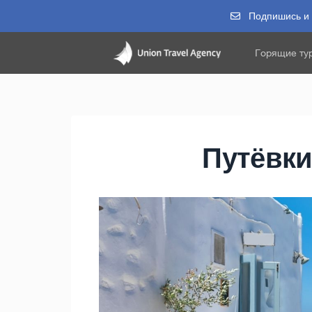
Подпишись и п
Горящие ту
Путёвки