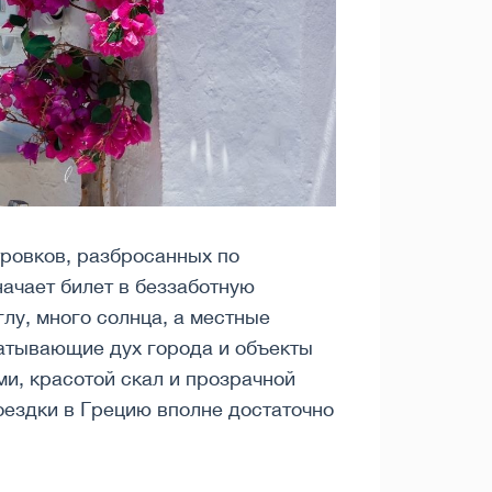
тровков, разбросанных по
ачает билет в беззаботную
лу, много солнца, а местные
атывающие дух города и объекты
и, красотой скал и прозрачной
поездки в Грецию вполне достаточно