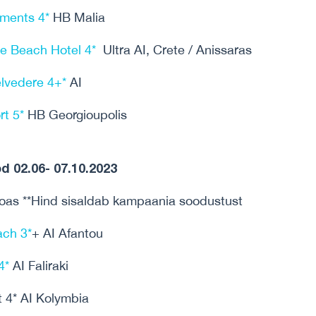
tments 4*
HB Malia
age Beach Hotel 4*
Ultra AI, Crete / Anissaras
elvedere 4+*
AI
rt 5*
HB Georgioupolis
 02.06- 07.10.2023
toas **Hind sisaldab kampaania soodustust
ch 3*
+ AI Afantou
4*
AI Faliraki
t 4* AI Kolymbia