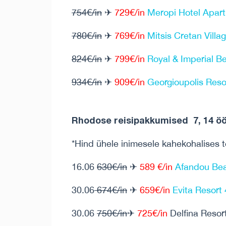
754€/in
✈
729€/in
Meropi Hotel Apar
780€/in
✈
769€/in
Mitsis Cretan Vill
824€/in
✈
799€/in
Royal & Imperial B
934€/in
✈
909€/in
Georgioupolis Reso
Rhodose reisipakkumised 7, 14 ööd
*Hind ühele inimesele kahekohalises 
16.06
630€/in
✈
589 €/in
Afandou Bea
30.06
674€/in
✈
659€/in
Evita Resort 
30.06
750
€/in
✈
725€/in
Delfina Resor