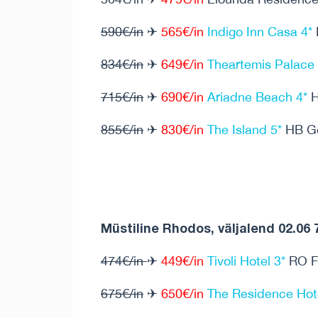
590€/in
✈
565€/in
Indigo Inn Casa 4*
834€/in
✈
649€/in
Theartemis Palace 
715€/in
✈
690€/in
Ariadne Beach 4*
H
855€/in
✈
830€/in
The Island 5*
HB G
Müstiline Rhodos, väljalend 02.06 
474€/in
✈
449€/in
Tivoli Hotel 3*
RO Fa
675€/in
✈
650€/in
The Residence Hote