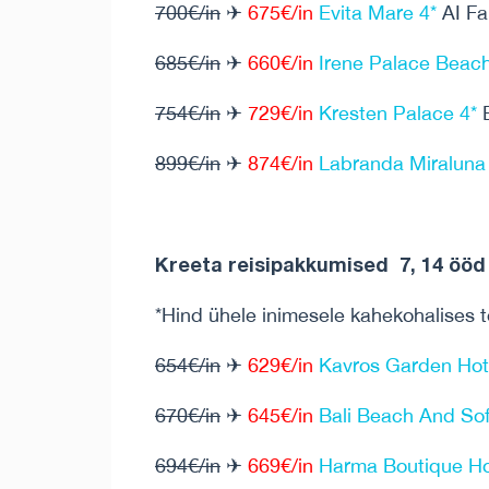
700€/in
✈
675€/in
Evita Mare 4*
AI Fal
685€/in
✈
660€/in
Irene Palace Beach
754€/in
✈
729€/in
Kresten Palace 4*
B
899€/in
✈
874€/in
Labranda Miraluna 
Kreeta reisipakkumised 7, 14 ööd 
*Hind ühele inimesele kahekohalises 
654€/in
✈
629€/in
Kavros Garden Hot
670€/in
✈
645€/in
Bali Beach And Sofi
694€/in
✈
669€/in
Harma Boutique Ho