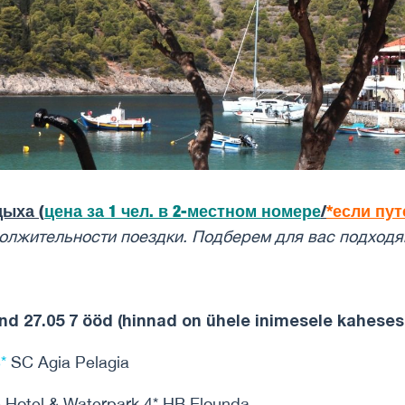
ыха (
цена за 1 чел. в 2-местном номере
/
*если пут
одолжительности поездки. Подберем для вас подходя
nd 27.05 7 ööd (hinnad on ühele inimesele kaheses
*
SC Agia Pelagia
Hotel & Waterpark 4* HB Elounda