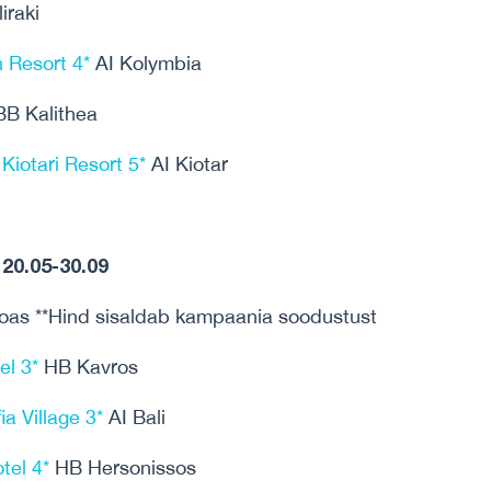
iraki
 Resort 4*
AI Kolymbia
B Kalithea
Kiotari Resort 5*
AI Kiotar
20.05-30.09
toas **Hind sisaldab kampaania soodustust
el 3*
HB Kavros
a Village 3*
AI Bali
tel 4*
HB Hersonissos