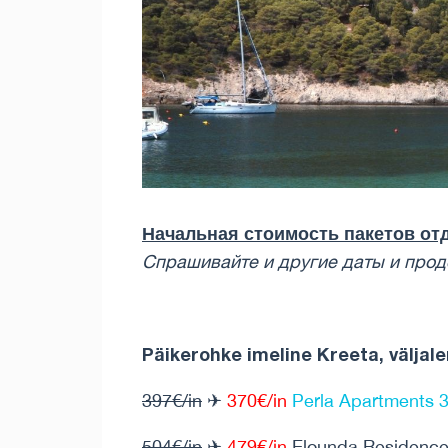
Начальная стоимость пакетов отд
Спрашивайте и другие даты и ​​пр
Päikerohke imeline Kreeta, väljale
397€/in
✈
370€/in
Perla Apartments 3
504€/in
✈
479€/in
Elounda Residence 