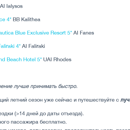
AI Ialysos
ce 4*
BB Kalithea
autica Blue Exclusive Resort 5*
AI Fanes
aliraki 4*
AI Faliraki
nd Beach Hotel 5*
UAI Rhodes
шение лучше принимать быстро.
луч
щий летний сезон уже сейчас и путешествуйте с
здки (>14 дней до даты отъезда).
ого пассажира бесплатно.