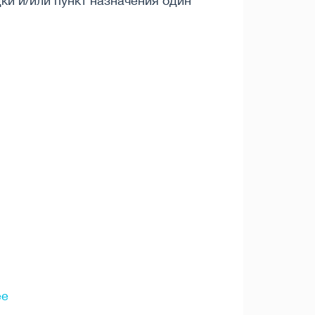
ки и/или пункт назначения один
ee