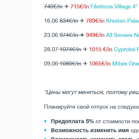
740€/in
✈
715€/in
Filerimos Village 4*
16.06
834€/in
✈
789€/in
Kresten Pala
23.06
974
€/in
✈
949€/in
All Senses N
28.07
1074€/in
✈
1015 €/in
Cyprotel F
09.06
1080€/in
✈
1065€/in
Mitsis Gra
*Цены могут меняться, поэтому ре
Планируйте свой отпуск на следую
Предоплата 5%
от стоимости пое
Возможность изменить имя
одн