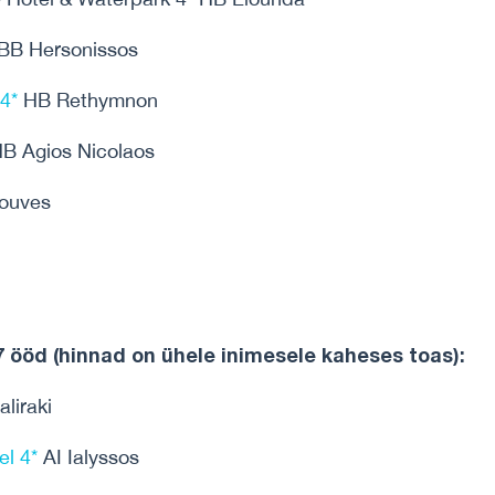
BB Hersonissos
4*
HB Rethymnon
B Agios Nicolaos
ouves
7 ööd (hinnad on ühele inimesele kaheses toas):
liraki
l 4*
AI Ialyssos