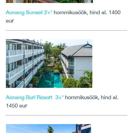
Aonang Sunset 2+*
hommikusöök, hind al. 1400
eur
Aonang Buri Resort 3+*
hommikusöök, hind al.
1450 eur