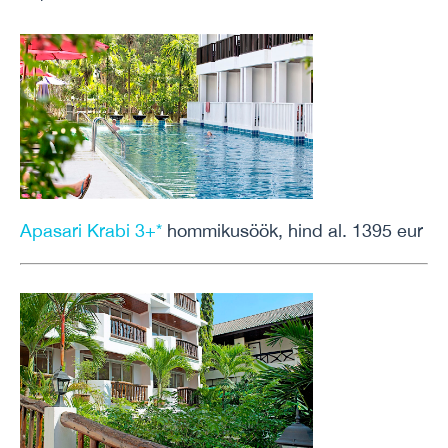
Apasari Krabi 3+*
hommikusöök, hind al. 1395 eur