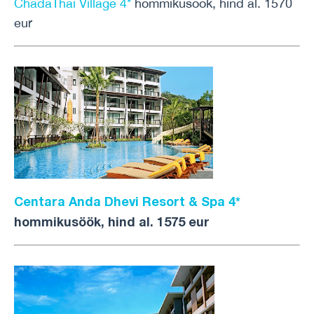
ChadaThai Village 4*
hommikusöök, hind al. 1570
eur
Centara Anda Dhevi Resort & Spa 4*
hommikusöök, hind al. 1575 eur