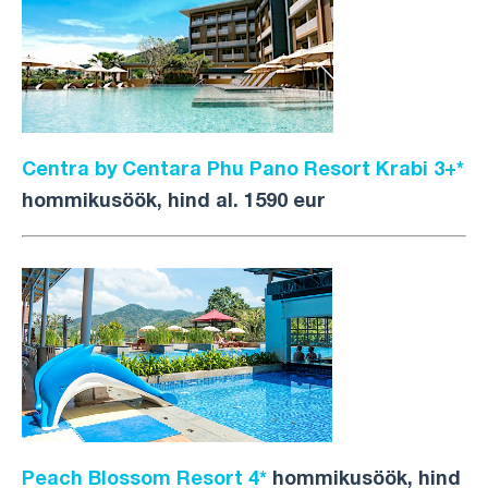
Centra by Centara Phu Pano Resort Krabi 3+*
hommikusöök, hind al. 1590 eur
Peach Blossom Resort 4*
hommikusöök, hind