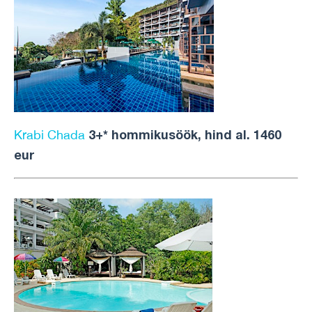
3+* hommikusöök, hind al. 1460
Krabi Chada
eur