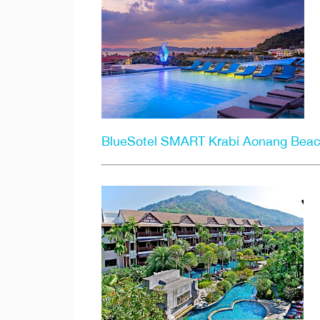
BlueSotel SMART Krabi Aonang Beac