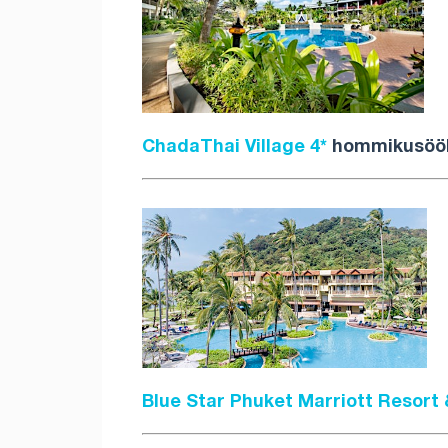
ChadaThai Village 4*
hommikusöök,
Blue Star Phuket Marriott Resort 