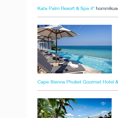
Kata Palm Resort & Spa 4*
hommikusöö
Cape Sienna Phuket Gourmet Hotel & 