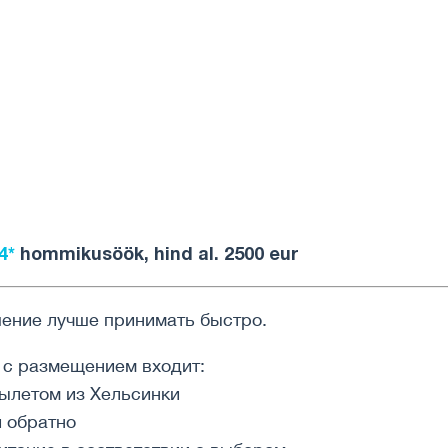
4*
hommikusöök, hind al. 2500 eur
шение лучше принимать быстро.
а с размещением входит:
вылетом из Хельсинки
и обратно