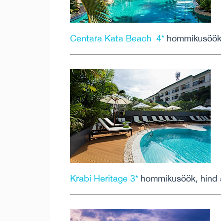
Centara Kata Beach 4*
hommikusöök,
Krabi Heritage 3*
hommikusöök, hind 