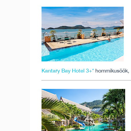
Kantary Bay Hotel 3+*
hommikusöök, h