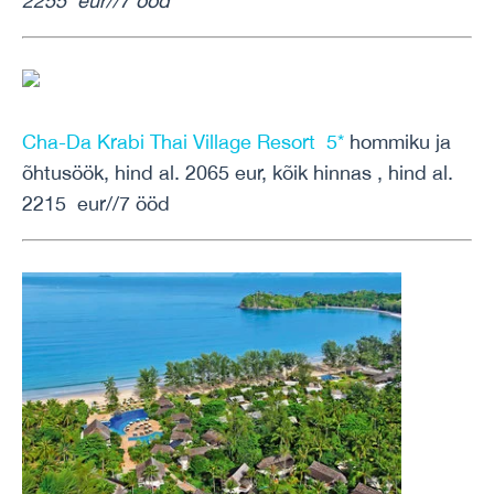
2255 eur//7 ööd
Cha-Da Krabi Thai Village Resort 5*
hommiku ja
õhtusöök, hind al. 2065 eur, kõik hinnas , hind al.
2215 eur//7 ööd