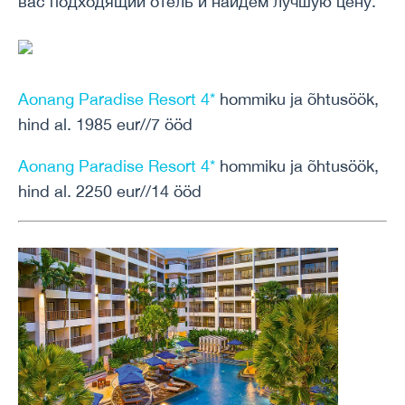
вас подходящий отель и найдем лучшую цену.
Aonang Paradise Resort 4*
hommiku ja õhtusöök,
hind al. 1985 eur//7 ööd
Aonang Paradise Resort 4*
hommiku ja õhtusöök,
hind al. 2250 eur//14 ööd