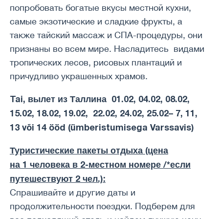
попробовать богатые вкусы местной кухни,
самые экзотические и сладкие фрукты, а
также тайский массаж и СПА-процедуры, они
признаны во всем мире. Насладитесь видами
тропических лесов, рисовых плантаций и
причудливо украшенных храмов.
Tai, вылет из Таллина 01.02, 04.02, 08.02,
15.02, 18.02, 19.02, 22.02, 24.02, 25.02– 7, 11,
13 või 14 ööd (ümberistumisega Varssavis)
Туристические пакеты отдыха (цена
на 1 человека в 2-местном номере /*если
путешествуют 2 чел.):
Спрашивайте и другие даты и ​​
продолжительности поездки. Подберем для