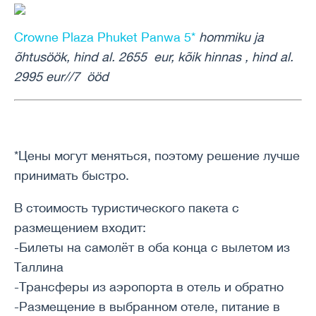
Crowne Plaza Phuket Panwa 5*
hommiku ja
õhtusöök, hind al. 2655 eur, kõik hinnas , hind al.
2995 eur//7 ööd
*Цены могут меняться, поэтому решение лучше
принимать быстро.
В стоимость туристического пакета с
размещением входит:
-Билеты на самолёт в оба конца с вылетом из
Таллина
-Трансферы из аэропорта в отель и обратно
-Размещение в выбранном отеле, питание в