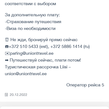
соответствии с выбором
За дополнительную плату:
-Страхование путешествия
-Виза по необходимости
⏰ Не жди, бронируй прямо сейчас
☎️+372 510 5433 (est), +372 5886 1414 (ru)
✉️paring@uniontravel.ee
➡ Путешествуй сейчас, плати потом!
Туристическая рассрочка Liisi –
union@uniontravel.ee
Оператор рейса 5
20.12.2022