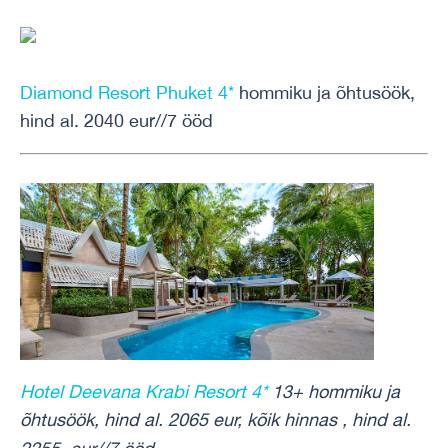
Diamond Resort Phuket 4*
hommiku ja õhtusöök,
hind al. 2040 eur//7 ööd
Hotel Deevana Krabi Resort 4*
13+ hommiku ja
õhtusöök, hind al. 2065 eur, kõik hinnas , hind al.