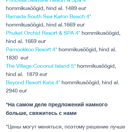
hommikusöögid, hind al. 1489 eur
Ramada South Sea Karon Beach 4*
hommikusöögid, hind al.1669 eur
Phuket Orchid Resort & SPA 4*
hommikusöögid,
hind al. 1669 eur
Pamookkoo Resort 4*
hommikusöögid, hind al.
1830 eur
The Village Coconut Island 5*
hommikusöögid,
hind al. 1879 eur
Beyond Resort Kata 4*
hommikusöögid, hind al.
2940 eur
*На самом деле предложений намного
больше, свяжитесь с нами
*Цены могут меняться, поэтому решение лучше