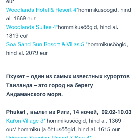
eur
Woodlands Hotel & Resort 4*
hommikusöögid, hind
al. 1669 eur
Woodlands Suites 4*
hommikusöögid, hind al.
1819 eur
Sea Sand Sun Resort & Villas 5 *
hommikusöögid,
hind al. 2079 eur
Пхукет – один из самых известных курортов
Таиланда – это город на берегу
Андаманского моря.
Phuket , вылет из Риги, 14 ночей, 02.02-10.03
Karon Village 3*
hommikusöögid, hind al. 1369
eur/ hommiku ja õhtusöögid, hind al. 1615 eur
Princess Seaview Resort & Spa 4*