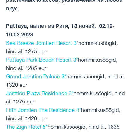
вкус.
Pattaya, вылет из Риги, 13 ночей, 02.12-
10.03.2023
Sea Breeze Jomtien Resort 3
*hommikusöögid,
hind al. 1275 eur
Pattaya Park Beach Resort 3*
hommikusöögid,
hind al. 1285 eur
Grand Jomtien Palace 3*
hommikusöögid, hind al.
1320 eur
Jomtien Plaza Residence 3*
hommikusöögid, hind
al. 1275 eur
Fifth Jomtien The Residence 4*
hommikusöögid,
hind al. 1420 eur
The Zign Hotel 5*
hommikusöögid, hind al. 1635