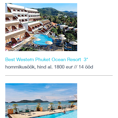
Best Western Phuket Ocean Resort 3*
hommikusöök, hind al. 1800 eur // 14 ööd