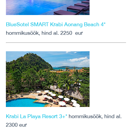
BlueSotel SMART Krabi Aonang Beach 4*
hommikusöök, hind al. 2250 eur
Krabi La Playa Resort 3+*
hommikusöök, hind al.
2300 eur