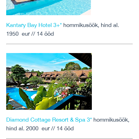
Kantary Bay Hotel 3+*
hommikusöök, hind al.
1950 eur // 14 ööd
Diamond Cottage Resort & Spa 3*
hommikusöök,
hind al. 2000 eur // 14 ööd