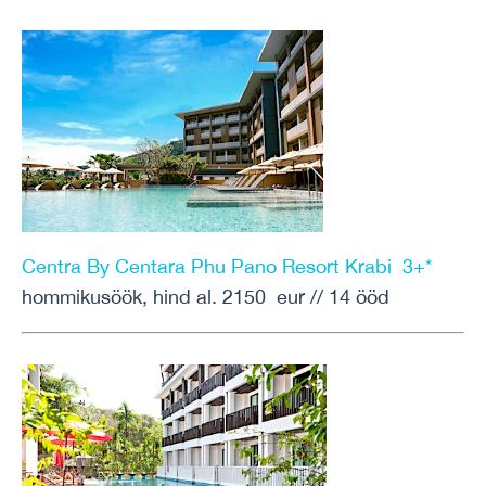
Centra By Centara Phu Pano Resort Krabi 3+*
hommikusöök, hind al. 2150 eur // 14 ööd