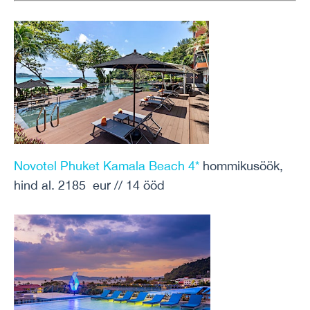
Novotel Phuket Kamala Beach 4*
hommikusöök,
hind al. 2185 eur // 14 ööd