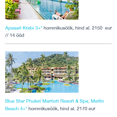
Apasari Krabi 3+*
hommikusöök, hind al. 2150 eur
// 14 ööd
Blue Star Phuket Marriott Resort & Spa, Merlin
Beach 4+*
hommikusöök, hind al. 2170 eur