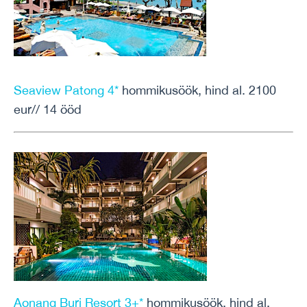
Seaview Patong 4*
hommikusöök, hind al. 2100
eur// 14 ööd
Aonang Buri Resort 3+*
hommikusöök, hind al.