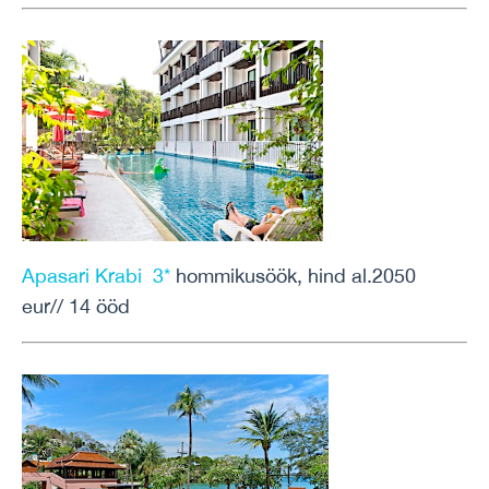
Apasari Krabi 3*
hommikusöök, hind al.2050
eur// 14 ööd