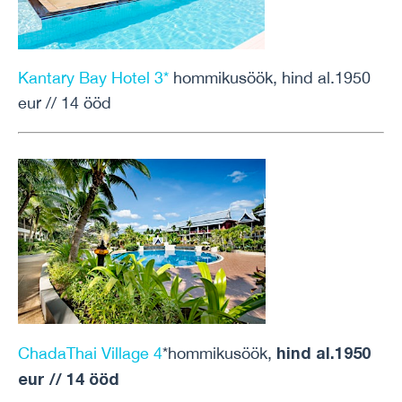
Kantary Bay Hotel 3*
hommikusöök, hind al.1950
eur // 14 ööd
hind al.1950
ChadaThai
V
illage
4
*hommikusöök,
eur // 14 ööd