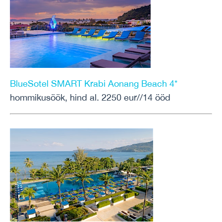
BlueSotel SMART Krabi Aonang Beach 4*
hommikusöök, hind al. 2250 eur//14 ööd