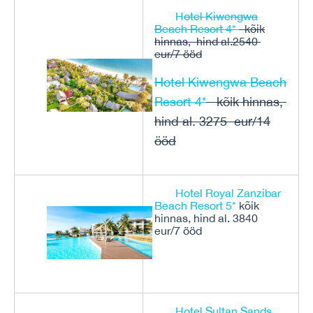
H
otel Kiwengwa
Beach Resort 4*
kõik
hinnas, hind al.2540
eur/7 ööd
Hotel Kiwengwa Beach
Resort 4*
kõik hinnas,
hind al. 3275 eur/14
ööd
Hotel Royal Zanzibar
Beach Resort 5*
kõik
hinnas, hind al. 3840
eur/7 ööd
Hotel Sultan Sands