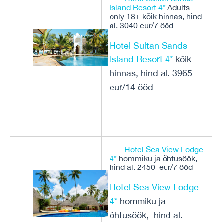
Island Resort 4*
Adults
only 18+ kõik hinnas, hind
al. 3040 eur/7 ööd
Hotel Sultan Sands
Island Resort 4*
kõik
hinnas, hind al. 3965
eur/14 ööd
Hotel Sea View Lodge
4*
hommiku ja õhtusöök,
hind al. 2450 eur/7 ööd
Hotel Sea View Lodge
4*
hommiku ja
õhtusöök, hind al.