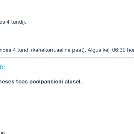
es 4 tundi).
mbes
4
tundi
(
kahekorruseline
paat
). Algus
kell
06:30
ho
D:
heses
toas
poolpansioni
alusel
.
us.