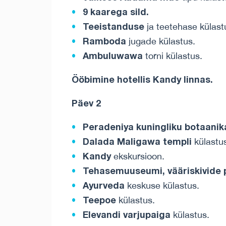
9 kaarega sild.
Teeistanduse
ja teetehase külast
Ramboda
jugade külastus.
Ambuluwawa
torni külastus.
Ööbimine
hotellis
Kandy
linnas
.
Päev 2
Peradeniya kuningliku botaanik
Dalada Maligawa templi
külastus
Kandy
ekskursioon.
Tehasemuuseumi, vääriskivide 
Ayurveda
keskuse külastus.
Teepoe
külastus.
Elevandi varjupaiga
külastus.