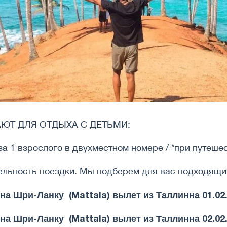
ЮТ ДЛЯ ОТДЫХА С ДЕТЬМИ:
за 1 взрослого в двухместном номере / *при путешес
ельность поездки. Мы подберем для вас подходящи
 Шри-Ланку (Mattala) вылет из Таллинна 01.02.20
 Шри-Ланку (Mattala) вылет из Таллинна 02.02.20