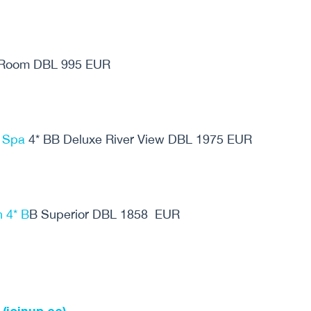
 Room DBL 995 EUR
 Spa
4* BB Deluxe River View DBL 1975 EUR
 4* B
B Superior DBL 1858 EUR
(joinup.ee)