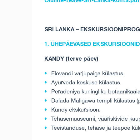
SRI LANKA – EKSKURSIOONIPRO
1. ÜHEPÄEVASED
EKSKURSIOONID
KANDY (terve päev)
Elevandi varjupaiga külastus.
Ayurveda keskuse külastus.
Peradeniya kuningliku botaanikaaia
Dalada Maligawa templi külastus (
Kandy ekskursioon.
Tehasemuuseumi, vääriskivide kaup
Teeistanduse, tehase ja teepoe kü