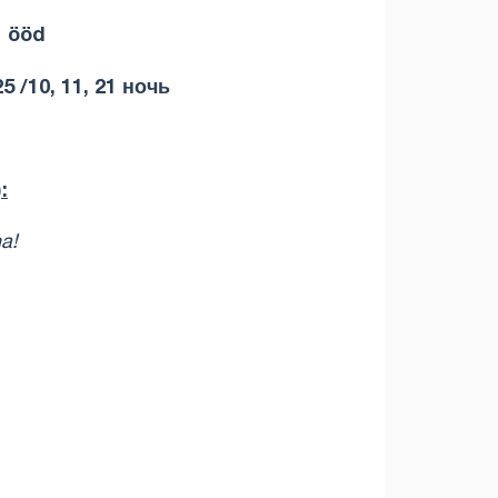
2 ööd
 /10, 11, 21 ночь
:
na!