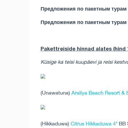
Предложения по пакетным турам 
Предложения по пакетным турам на
Pakettreiside hinnad alates (hind 1
Küsige ka teisi kuupäevi ja reisi kestv
(Unawatuna)
Araliya Beach Resort &
(Hikkaduwa)
Citrus Hikkaduwa 4*
BB 