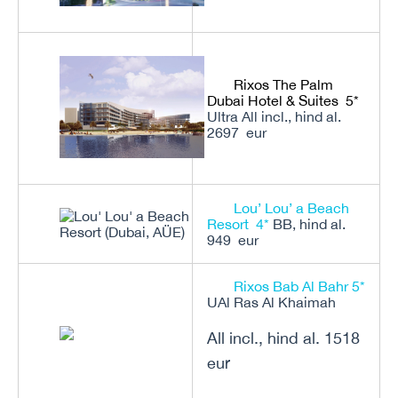
Rixos The Palm
Dubai Hotel & Suites 5*
Ultra All incl., hind al.
2697 eur
Lou’ Lou’ a Beach
Resort 4*
BB, hind al.
949 eur
Rixos Bab Al Bahr 5*
UAl Ras Al Khaimah
All incl., hind al. 1518
eur