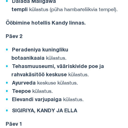
Dalada Maligawa
templi
külastus (püha hambareliikvia tempel).
Ööbimine
hotellis
Kandy
linnas
.
Päev 2
Peradeniya kuningliku
botaanikaaia
külastus.
Tehasmuuseumi, vääriskivide poe ja
rahvakäsitöö keskuse
külastus.
Ayurveda
keskuse külastus.
Teepoe
külastus.
Elevandi varjupaiga
külastus.
SIGIRIYA, KANDY JA ELLA
Päev 1