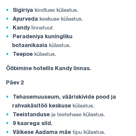
Sigiriya
kindluse külastus.
Ayurveda
keskuse külastus.
Kandy
linnatuur.
Peradeniya kuningliku
botaanikaaia
külastus.
Teepoe
külastus.
Ööbimine
hotellis
Kandy
linnas
.
Päev 2
Tehasemuuseum, vääriskivide pood ja
rahvakäsitöö keskuse
külastus.
Teeistanduse
ja teetehase külastus.
9 kaarega sild.
Väikese Aadama
mäe
tipu külastus.