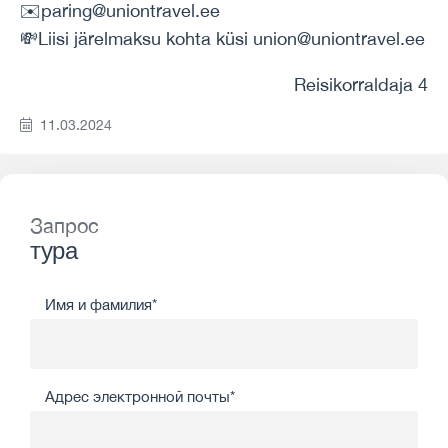
✉️paring@uniontravel.ee
💸Liisi järelmaksu kohta küsi union@uniontravel.ee
Reisikorraldaja 4
11.03.2024
Запрос
тура
Имя и фамилия*
Адрес электронной почты*