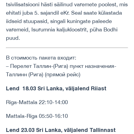
tsivilisatsiooni hästi säilinud varemete poolest, mis
ehitati juba 5. sajandil eKr. Seal saate külastada
iidseid stuupasid, singali kuningate paleede
varemeid, Isurumnia kaljukloostrit, püha Bodhi
puud.
В стоимость пакета входит:
– Перелет Таллин-(Рига) пункт назначения-
Таллинн (Рига) (прямой рейс)
Lend 18.03 Sri Lanka, väljalend Riiast
Riga-Mattala 22:10-14:00
Mattala-Riga 05:50-16:10
Lend 23.03 Sri Lanka, väljalend Tallinnast