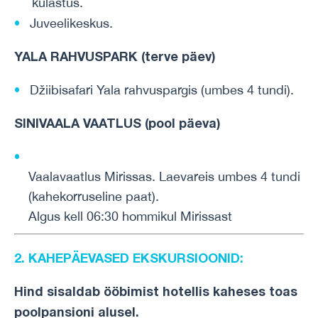
külastus.
Juveelikeskus.
YALA RAHVUSPARK (terve päev)
Džiibisafari Yala rahvuspargis (umbes 4 tundi).
SINIVAALA VAATLUS
(
pool päeva
)
Vaalavaatlus
Mirissas
.
Laevareis
umbes
4
tundi
(
kahekorruseline
paat
).
Algus
kell
06:30
hommikul
Mirissast
2. KAHEPÄEVASED
EKSKURSIOONID:
Hind
sisaldab
ööbimist
hotellis
kaheses
toas
poolpansioni
alusel
.