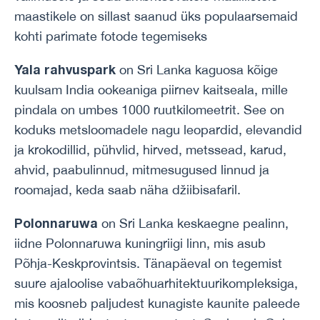
maastikele on sillast saanud üks populaarsemaid
kohti parimate fotode tegemiseks
Yala rahvuspark
on Sri Lanka kaguosa kõige
kuulsam India ookeaniga piirnev kaitseala, mille
pindala on umbes 1000 ruutkilomeetrit. See on
koduks metsloomadele nagu leopardid, elevandid
ja krokodillid, pühvlid, hirved, metssead, karud,
ahvid, paabulinnud, mitmesugused linnud ja
roomajad, keda saab näha džiibisafaril.
Polonnaruwa
on Sri Lanka keskaegne pealinn,
iidne Polonnaruwa kuningriigi linn, mis asub
Põhja-Keskprovintsis. Tänapäeval on tegemist
suure ajaloolise vabaõhuarhitektuurikompleksiga,
mis koosneb paljudest kunagiste kaunite paleede