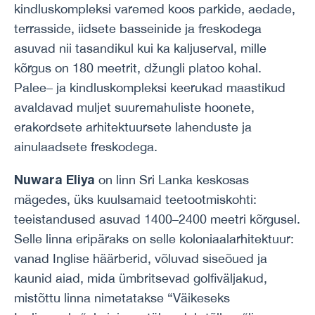
kindluskompleksi varemed koos parkide, aedade,
terrasside, iidsete basseinide ja freskodega
asuvad nii tasandikul kui ka kaljuserval, mille
kõrgus on 180 meetrit, džungli platoo kohal.
Palee– ja kindluskompleksi keerukad maastikud
avaldavad muljet suuremahuliste hoonete,
erakordsete arhitektuursete lahenduste ja
ainulaadsete freskodega.
Nuwara Eliya
on linn Sri Lanka keskosas
mägedes, üks kuulsamaid teetootmiskohti:
teeistandused asuvad 1400–2400 meetri kõrgusel.
Selle linna eripäraks on selle koloniaalarhitektuur:
vanad Inglise häärberid, võluvad siseõued ja
kaunid aiad, mida ümbritsevad golfiväljakud,
mistõttu linna nimetatakse “Väikeseks