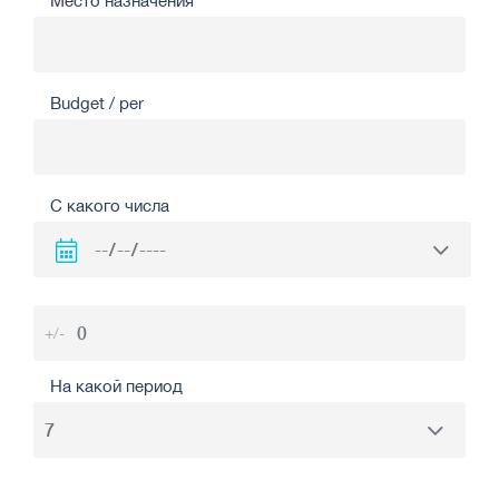
Место назначения
Budget / per
С какого числа
+/-
На какой период