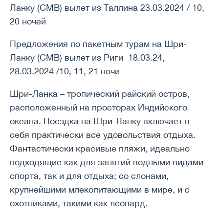
Ланку (CMB) вылет из Таллина 23.03.2024 / 10,
20 ночей
Предложения по пакетным турам на Шри-
Ланку (CMB) вылет из Риги 18.03.24,
28.03.2024 /10, 11, 21 ночи
Шри-Ланка – тропический райский остров,
расположенный на просторах Индийского
океана. Поездка на Шри-Ланку включает в
себя практически все удовольствия отдыха.
Фантастически красивые пляжи, идеально
подходящие как для занятий водными видами
спорта, так и для отдыха; со слонами,
крупнейшими млекопитающими в мире, и с
охотниками, такими как леопард.