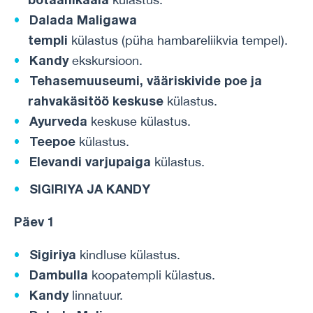
Dalada Maligawa
templi
külastus (püha hambareliikvia tempel).
Kandy
ekskursioon.
Tehasemuuseumi, vääriskivide poe ja
rahvakäsitöö keskuse
külastus.
Ayurveda
keskuse külastus.
Teepoe
külastus.
Elevandi varjupaiga
külastus.
SIGIRIYA JA KANDY
Päev 1
Sigiriya
kindluse külastus.
Dambulla
koopatempli külastus.
Kandy
linnatuur.