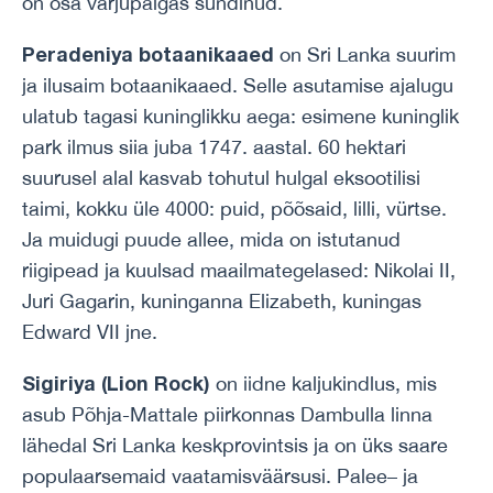
on osa varjupaigas sündinud.
Peradeniya botaanikaaed
on Sri Lanka suurim
ja ilusaim botaanikaaed. Selle asutamise ajalugu
ulatub tagasi kuninglikku aega: esimene kuninglik
park ilmus siia juba 1747. aastal. 60 hektari
suurusel alal kasvab tohutul hulgal eksootilisi
taimi, kokku üle 4000: puid, põõsaid, lilli, vürtse.
Ja muidugi puude allee, mida on istutanud
riigipead ja kuulsad maailmategelased: Nikolai II,
Juri Gagarin, kuninganna Elizabeth, kuningas
Edward VII jne.
Sigiriya (Lion Rock)
on iidne kaljukindlus, mis
asub Põhja-Mattale piirkonnas Dambulla linna
lähedal Sri Lanka keskprovintsis ja on üks saare
populaarsemaid vaatamisväärsusi. Palee– ja