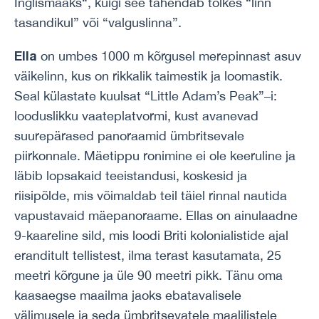
Inglismaaks“, kuigi see tähendab tõlkes “linn
tasandikul” või “valguslinna”.
Ella
on umbes 1000 m kõrgusel merepinnast asuv
väikelinn, kus on rikkalik taimestik ja loomastik.
Seal külastate kuulsat “Little Adam’s Peak”–i:
looduslikku vaateplatvormi, kust avanevad
suurepärased panoraamid ümbritsevale
piirkonnale. Mäetippu ronimine ei ole keeruline ja
läbib lopsakaid teeistandusi, koskesid ja
riisipõlde, mis võimaldab teil täiel rinnal nautida
vapustavaid mäepanoraame. Ellas on ainulaadne
9-kaareline sild, mis loodi Briti kolonialistide ajal
eranditult tellistest, ilma terast kasutamata, 25
meetri kõrgune ja üle 90 meetri pikk. Tänu oma
kaasaegse maailma jaoks ebatavalisele
välimusele ja seda ümbritsevatele maalilistele