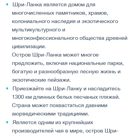
Шри-Ланка является домом для
многочисленных памятников, храмов,
колониального наследия и экзотического
мультикультурного и
многоконфессионального общества древней
цивилизации.
Остров Шри-Ланка может многое
предложить, включая национальные парки,
богатую и разнообразную лесную жизнь и
экзотические пейзажи.
Приезжайте на Шри-Ланку и насладитесь
1300 км длинных белых песчаных пляжей.
Страна может похвастаться давними
аюрведическими традициями.
Является одним из крупнейших
производителей чая в мире, остров Шри-