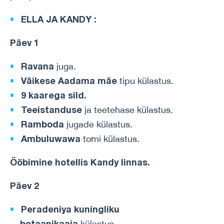
ELLA JA KANDY
:
Päev 1
Ravana
juga.
Väikese Aadama mäe
tipu külastus.
9 kaarega sild.
Teeistanduse
ja teetehase külastus.
Ramboda
jugade külastus.
Ambuluwawa
torni külastus.
Ööbimine
hotellis
Kandy
linnas
.
Päev 2
Peradeniya kuningliku
botaanikaaia
külastus.