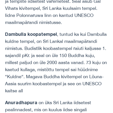
ja templite iidsetest varemetest. Seal asub Gal
Vihara kivitempel, Sri Lanka kuulsaim tempel.
Iidne Polonnaruwa linn on kantud UNESCO
maailmapärandi nimistusse.
Dambulla koopatempel
, tuntud ka kui Dambulla
kuldne tempel, on Sri Lankal maailmapärandi
nimistus. Budistlik koobastempel raiuti kaljusse 1.
sajandil pKr. ja seal on üle 150 Buddha kuju,
millest paljud on üle 2000 aasta vanad. 73 kuju on
kaetud kullaga, mistõttu tempel sai hüüdnime
“Kuldne“. Magava Buddha kivitempel on Lõuna-
Aasia suurim koobastempel ja see on UNESCO
kaitse all
Anuradhapura
on üks Sri Lanka iidsetest
pealinnadest, mis on kuulus iidse singali