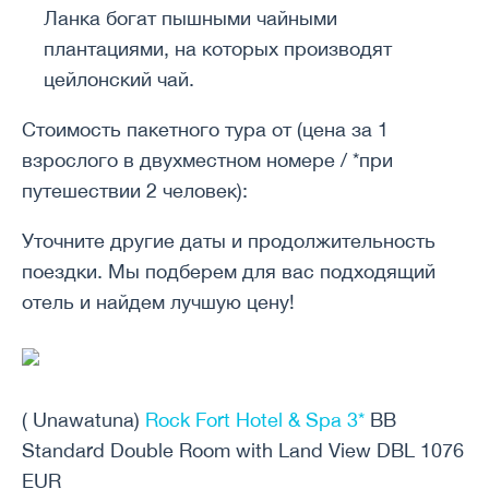
Ланка богат пышными чайными
плантациями, на которых производят
цейлонский чай.
Стоимость пакетного тура от (цена за 1
взрослого в двухместном номере / *при
путешествии 2 человек):
Уточните другие даты и продолжительность
поездки. Мы подберем для вас подходящий
отель и найдем лучшую цену!
( Unawatuna)
Rock Fort Hotel & Spa 3*
BB
Standard Double Room with Land View DBL 1076
EUR