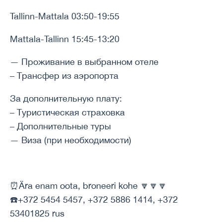
Tallinn-Mattala 03:50-19:55
Mattala-Tallinn 15:45-13:20
— Проживание в выбранном отеле
– Трансфер из аэропорта
За дополнительную плату:
– Туристическая страховка
– Дополнительные туры
— Виза (при необходимости)
⏰Ära enam oota, broneeri kohe 🔽🔽🔽
☎️+372 5454 5457, +372 5886 1414, +372
53401825 rus