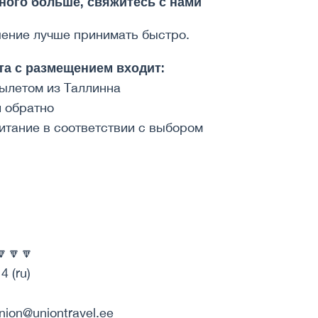
ного больше, свяжитесь с нами
шение лучше принимать быстро.
та с размещением входит:
вылетом из Таллинна
и обратно
итание в соответствии с выбором
🔽🔽
4 (ru)
nion@uniontravel.ee