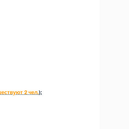
шествуют 2 чел.
):