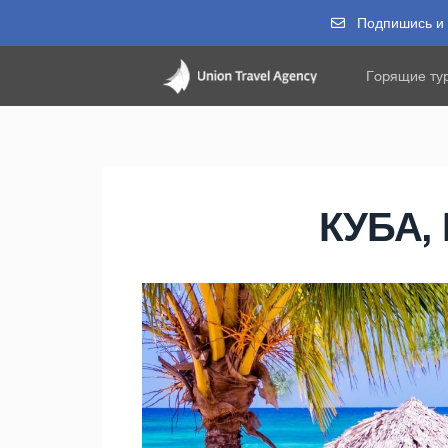
Подпишись и п
Горящие ту
КУБА,