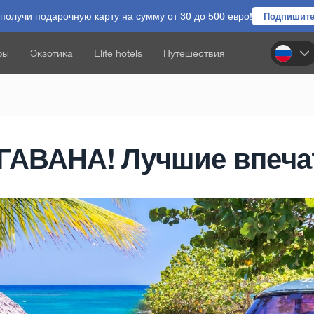
олучи подарочную карту на сумму от 30 до 500 евро!
Подпишите
ры
Экзотика
Elite hotels
Путешествия
 ГАВАНА! Лучшие впеча