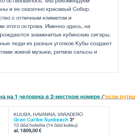
дто остановилось. Мы рекомендуем
ны и ее сказочно красивый Собор.
ство с отличным климатом и
 этого острова. Именно здесь, на
 рождаются знаменитые кубинские сигары.
ные люди из разных уголков Кубы создают
нтами живой музыки, ритмов сальсы и
на на
1
человек
а в 2-местном номере
/
*если путе
KUUBA, HAVANNA, VARADERO
Gran Caribe Sunbeach
3*
12 ööd hotellis (14 ööd kokku)
al. 1809,00 €