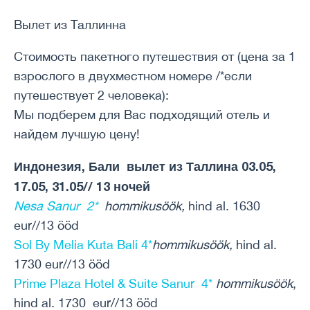
Вылет из Таллинна
Стоимость пакетного путешествия от (цена за 1
взрослого в двухместном номере /*если
путешествует 2 человека):
Мы подберем для Вас подходящий отель и
найдем лучшую цену!
Индонезия, Бали вылет из Таллина 03.05,
17.05, 31.05// 13 ночей
Nesa Sanur 2*
hommikusöök,
hind al. 1630
eur//13 ööd
Sol By Melia Kuta Bali 4*
hommikusöök,
hind al.
1730 eur//13 ööd
Prime Plaza Hotel & Suite Sanur 4*
hommikusöök
,
hind al. 1730 eur//13 ööd