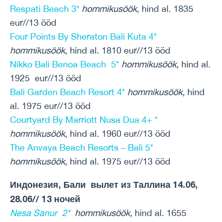
Respati Beach 3*
hommikusöök
, hind al. 1835
eur//13 ööd
Four Points By Sheraton Bali Kuta 4*
hommikusöök
, hind al. 1810 eur//13 ööd
Nikko Bali Benoa Beach 5*
hommikusöök
, hind al.
1925 eur//13 ööd
Bali Garden Beach Resort 4*
hommikusöök
, hind
al. 1975 eur//13 ööd
Courtyard By Marriott Nusa Dua 4+ *
hommikusöök
, hind al. 1960 eur//13 ööd
The Anvaya Beach Resorts – Bali 5*
hommikusöök
, hind al. 1975 eur//13 ööd
Индонезия, Бали вылет из Таллина 14.06,
28.06// 13 ночей
Nesa Sanur 2*
hommikusöök,
hind al. 1655