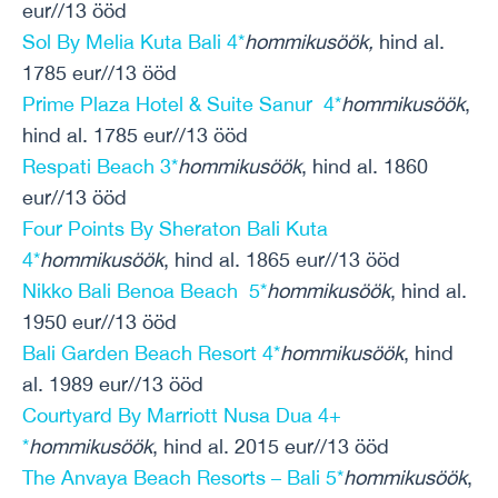
eur//13 ööd
Sol By Melia Kuta Bali 4*
hommikusöök,
hind al.
1785 eur//13 ööd
Prime Plaza Hotel & Suite Sanur 4*
hommikusöök
,
hind al. 1785 eur//13 ööd
Respati Beach 3*
hommikusöök
, hind al. 1860
eur//13 ööd
Four Points By Sheraton Bali Kuta
4*
hommikusöök
, hind al. 1865 eur//13 ööd
Nikko Bali Benoa Beach 5*
hommikusöök
, hind al.
1950 eur//13 ööd
Bali Garden Beach Resort 4*
hommikusöök
, hind
al. 1989 eur//13 ööd
Courtyard By Marriott Nusa Dua 4+
*
hommikusöök
, hind al. 2015 eur//13 ööd
The Anvaya Beach Resorts – Bali 5*
hommikusöök
,