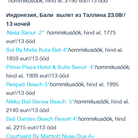
*
hommikusöök
, hind al. 2190 eur//13 ööd
Индонезия, Бали вылет из Таллина 23.08//
13 ночей
Nesa Sanur 2*
hommikusöök,
hind al. 1775
eur//13 ööd
Sol By Melia Kuta Bali 4*
hommikusöök,
hind al.
1859 eur//13 ööd
Prime Plaza Hotel & Suite Sanur 4*
hommikusöök
,
hind al. 1909 eur//13 ööd
Respati Beach 3*
hommikusöök
, hind al. 1995
eur//13 ööd
Nikko Bali Benoa Beach 5*
hommikusöök
, hind al.
2140 eur//13 ööd
Bali Garden Beach Resort 4*
hommikusöök
, hind
al. 2215 eur//13 ööd
Courtyard By Marriott Nusa Dua 4+