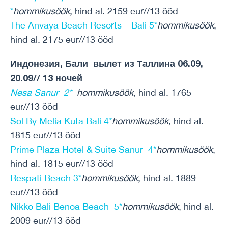
*
hommikusöök
, hind al. 2159 eur//13 ööd
The Anvaya Beach Resorts – Bali 5*
hommikusöök
,
hind al. 2175 eur//13 ööd
Индонезия, Бали вылет из Таллина 06.09,
20.09// 13 ночей
Nesa Sanur 2*
hommikusöök,
hind al. 1765
eur//13 ööd
Sol By Melia Kuta Bali 4*
hommikusöök,
hind al.
1815 eur//13 ööd
Prime Plaza Hotel & Suite Sanur 4*
hommikusöök
,
hind al. 1815 eur//13 ööd
Respati Beach 3*
hommikusöök
, hind al. 1889
eur//13 ööd
Nikko Bali Benoa Beach 5*
hommikusöök
, hind al.
2009 eur//13 ööd