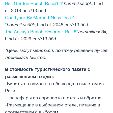
Bali Garden Beach Resort 4*
hommikusöök
, hind
al. 2019 eur//13 ööd
Courtyard By Marriott Nusa Dua 4+
*
hommikusöök
, hind al. 2045 eur//13 ööd
The Anvaya Beach Resorts – Bali 5*
hommikusöök
,
hind al. 2029 eur//13 ööd
*Цены могут меняться, поэтому решение лучше
принимать быстро.
В стоимость туристического пакета с
размещением входит:
-Билеты на самолёт в оба конца с вылетом из
Риги
-Трансферы из аэропорта в отель и обратно
-Размещение в выбранном отеле, питание в
соответствии с выбором