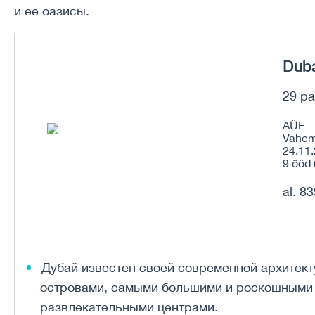
и ее оазисы.
Duba
29 pa
AÜE
Vahem
24.11.
9 ööd 
al. 8
Дубай известен своей современной архитект
островами, самыми большими и роскошными 
развлекательными центрами.