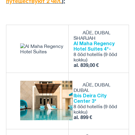
путешествуют 2 чел.
):
AÜE, DUBAI,
SHARJAH
Al Maha Regency
Hotel Suites
4*-
8 ööd hotellis (9 ööd
kokku)
al. 839,00 €
AÜE, DUBAI,
DUBAI.
Ibis Deira City
Center
3*
8 ööd hotellis (9 ööd
kokku)
al. 899 €