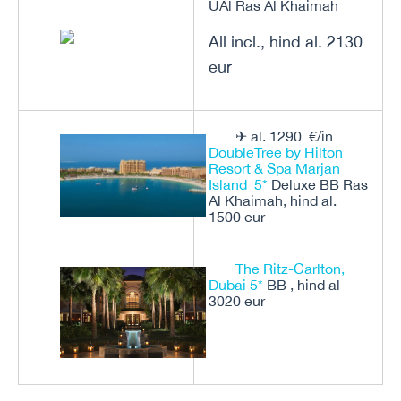
UAl Ras Al Khaimah
All incl., hind al. 2130
eur
✈ al. 1290 €/in
DoubleTree by Hilton
Resort & Spa Marjan
Island 5*
Deluxe BB Ras
Al Khaimah, hind al.
1500 eur
The Ritz-Carlton,
Dubai 5*
BB , hind al
3020 eur