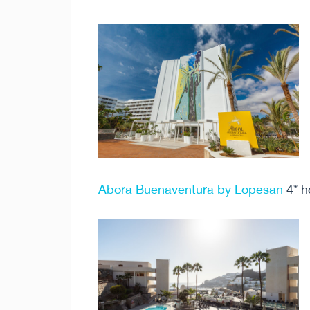
Abora Buenaventura by Lopesan
4* 