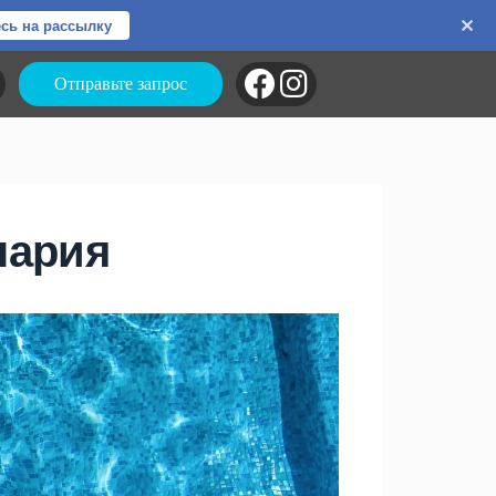
сь на рассылку
Отправьте запрос
нария