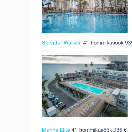
Servatur Waikiki
4* hommikusöök 93
Marina Elite
4* hommikusöök 985 €