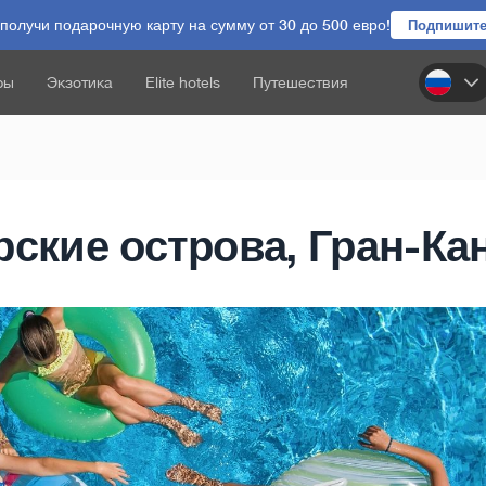
олучи подарочную карту на сумму от 30 до 500 евро!
Подпишите
ры
Экзотика
Elite hotels
Путешествия
рские острова, Гран-Ка