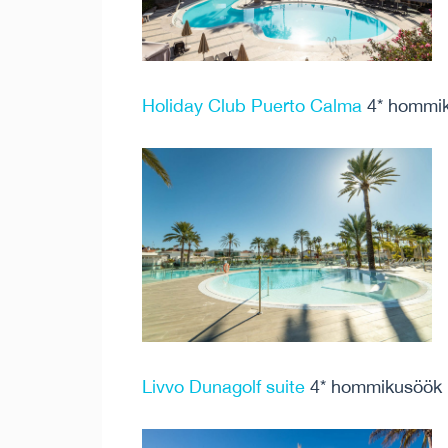
Holiday Club Puerto Calma
4* hommi
Livvo Dunagolf suite
4* hommikusöök 