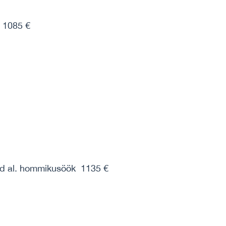
 1085 €
nd al. hommikusöök 1135 €