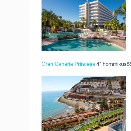
Gran Canaria Princess
4* hommikusö