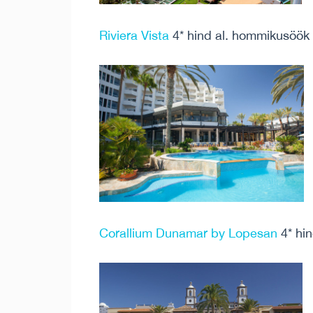
Riviera Vista
4* hind al. hommikusöök
Corallium Dunamar by Lopesan
4* hi