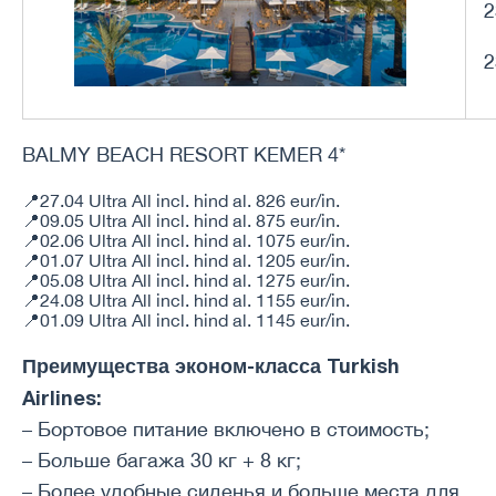
2
2
BALMY BEACH RESORT KEMER 4*
📍27.04 Ultra All incl. hind al. 826 eur/in.
📍09.05 Ultra All incl. hind al. 875 eur/in.
📍02.06 Ultra All incl. hind al. 1075 eur/in.
📍01.07 Ultra All incl. hind al. 1205 eur/in.
📍05.08 Ultra All incl. hind al. 1275 eur/in.
📍24.08 Ultra All incl. hind al. 1155 eur/in.
📍01.09 Ultra All incl. hind al. 1145 eur/in.
Преимущества эконом-класса Turkish
Airlines:
– Бортовое питание включено в стоимость;
– Больше багажа 30 кг + 8 кг;
– Более удобные сиденья и больше места для