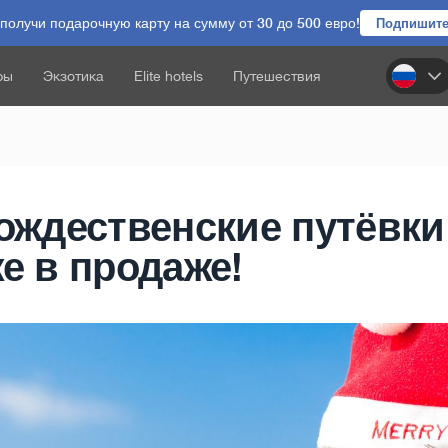
олучи подарочную карту на сумму от 30 до 500 евро!
Подпишите
ры
Экзотика
Elite hotels
Путешествия
ождественские путёвки
е в продаже!