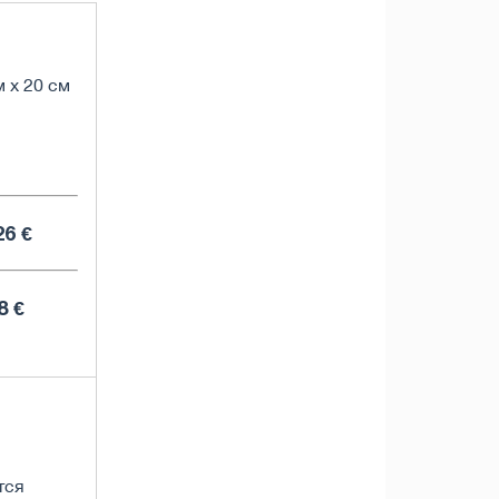
м х 20 см
26 €
8 €
тся