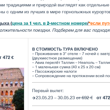
ми традициями и природой выглядят как отдельные 
ны с одним из лучших в мире горнолыжных курорто
ыха (
цена за 1 чел. в 2-местном номере
/
*если пут
одолжительности поездки. Подберем для вас подходя
В СТОИМОСТЬ ТУРА ВКЛЮЧЕНО
– Проживание в 3* отеле – 7 ночей с зав
т 472 €
(двухместное размещение)
– Авиа перелёт Таллин – Неаполь – Талли
– 1 маленькая сумка (40 х 25 х 20 см)
– Пассажирские налоги
– Сопровождение на протяжении всей по
Первый вылет:
от 472
✈️23.05.23 – 30.05.23
от 692 €