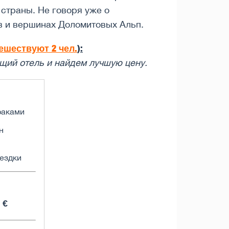
страны. Не говоря уже о
в и вершинах Доломитовых Альп.
ешествуют 2 чел.
):
щий отель и найдем лучшую цену.
траками
н
ездки
 €