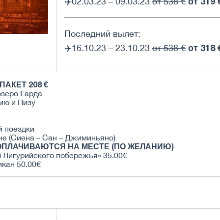
от 319 
✈️02.03.23 – 09.03.23
от 538 €
Последний вылет:
от 318 
✈️16.10.23 – 23.10.23
от 538 €
АКЕТ 208 €
озеро Гарда
ию и Пизу
й поездки
не (Сиена – Сан – Джиминьяно)
ОПЛАЧИВАЮТСЯ НА МЕСТЕ (ПО ЖЕЛАНИЮ)
 Лигурийского побережья» 35.00€
икан 50.00€