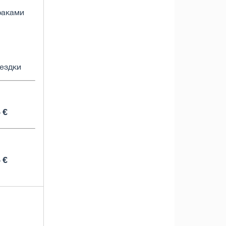
траками
ездки
 €
 €