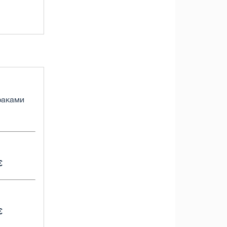
траками
€
€