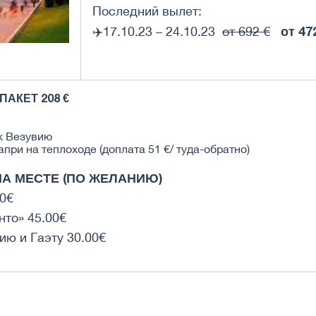
Последний вылет:
от 47
✈️17.10.23 – 24.10.23
от 692 €
АКЕТ 208 €
к Везувию
при на теплоходе (доплата 51 €/ туда-обратно)
А МЕСТЕ (ПО ЖЕЛАНИЮ)
00€
нто» 45.00€
ию и Гаэту 30.00€