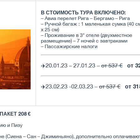
В СТОИМОСТЬ ТУРА ВКЛЮЧЕНО:
– Авиа перелет Рига – Бергамо – Рига
– Ручной багаж : 1 маленькая сумка (40 с
х 25 см)
– Проживание в 3* отеле (двухместное
размещение) – 7 ночей c завтраками
– Пассажирские налоги
от 3
✈️20.01.23 – 27.01.23 –
от 537 €
от 31
✈️23.02.23 -02.03.23 –
от 537 €
АКЕТ 208 €
ию и Пизу
не (Сиена – Сан – Джиминьяно), дополнительно оплачиваю