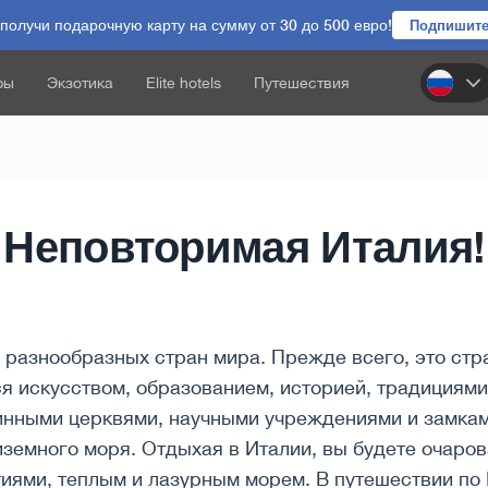
олучи подарочную карту на сумму от 30 до 500 евро!
Подпишите
ры
Экзотика
Elite hotels
Путешествия
Неповторимая Италия!
 разнообразных стран мира. Прежде всего, это стр
я искусством, образованием, историей, традициями
нными церквями, научными учреждениями и замкам
иземного моря. Отдыхая в Италии, вы будете очаро
иями, теплым и лазурным морем. В путешествии по 