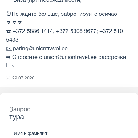
⏰Не ждите больше, забронируйте сейчас
🔽🔽🔽
☎️ +372 5886 1414, +372 5308 9677; +372 510
5433
✉️paring@uniontravel.ee
➡ Спросите о union@uniontravel.ee рассрочки
Liisi
29.07.2026
Запрос
тура
Имя и фамилия*