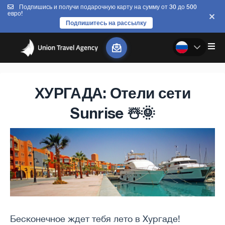
Подпишись и получи подарочную карту на сумму от 30 до 500
евро!
Подпишитесь на рассылку
ХУРГАДА: Отели сети
Sunrise ☃️🌞
Бесконечное ждет тебя лето в Хургаде!