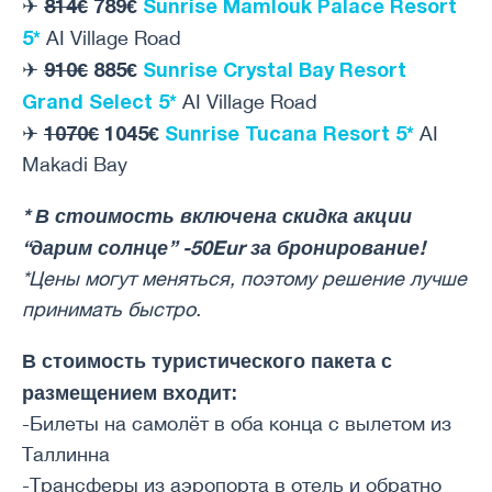
814€
789€
Sunrise Mamlouk Palace Resort
✈
5*
AI Village Road
910€
885€
Sunrise Crystal Bay Resort
✈
Grand Select 5*
AI Village Road
1070€
1045€
Sunrise Tucana Resort 5*
✈
AI
Makadi Bay
* В стоимость включена скидка акции
“дарим солнце” -50Eur за бронирование!
*Цены могут меняться, поэтому решение лучше
принимать быстро.
В стоимость туристического пакета с
размещением входит:
-Билеты на самолёт в оба конца с вылетом из
Таллинна
-Трансферы из аэропорта в отель и обратно