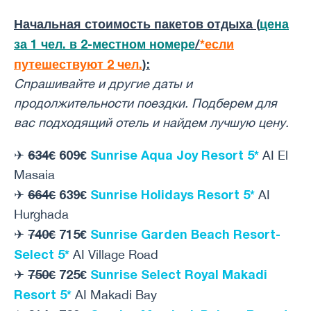
Начальная стоимость пакетов отдыха (
цена
за 1 чел. в 2-местном номере
/
*если
путешествуют 2 чел.
):
Спрашивайте и другие даты и ​​
продолжительности поездки. Подберем для
вас подходящий отель и найдем лучшую цену.
634€
609€
Sunrise Aqua Joy Resort 5*
✈
AI El
Masaia
664€
639€
Sunrise Holidays Resort 5*
✈
AI
Hurghada
740€
715€
Sunrise Garden Beach Resort-
✈
Select 5*
AI Village Road
750€
725€
Sunrise Select Royal Makadi
✈
Resort 5*
AI Makadi Bay