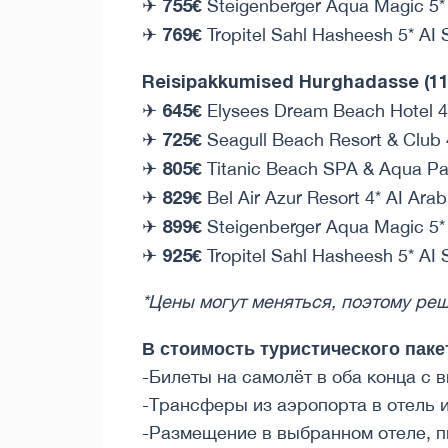
755€
✈
Steigenberger Aqua Magic 5* 
769€
✈
Tropitel Sahl Hasheesh 5* AI
Reisipakkumised Hurghadasse (11.
645€
✈
Elysees Dream Beach Hotel 4
725€
✈
Seagull Beach Resort & Club
805€
✈
Titanic Beach SPA & Aqua Par
829€
✈
Bel Air Azur Resort 4* AI Arab
899€
✈
Steigenberger Aqua Magic 5* 
925€
✈
Tropitel Sahl Hasheesh 5* AI
*Цены могут меняться, поэтому ре
В стоимость туристического паке
-Билеты на самолёт в оба конца с 
-Трансферы из аэропорта в отель 
-Размещение в выбранном отеле, п