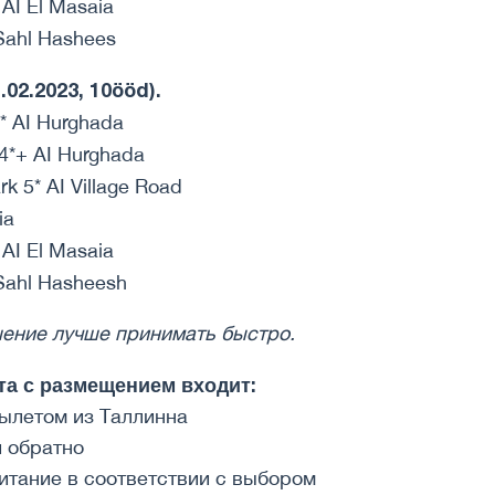
AI El Masaia
 Sahl Hashees
02.2023, 10ööd).
* AI Hurghada
 4*+ AI Hurghada
k 5* AI Village Road
ia
AI El Masaia
 Sahl Hasheesh
шение лучше принимать быстро.
та с размещением входит:
вылетом из Таллинна
и обратно
итание в соответствии с выбором