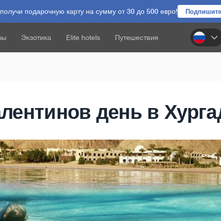
олучи подарочную карту на сумму от 30 до 500 евро!
Подпишите
ры
Экзотика
Elite hotels
Путешествия
лентинов день в Хурга