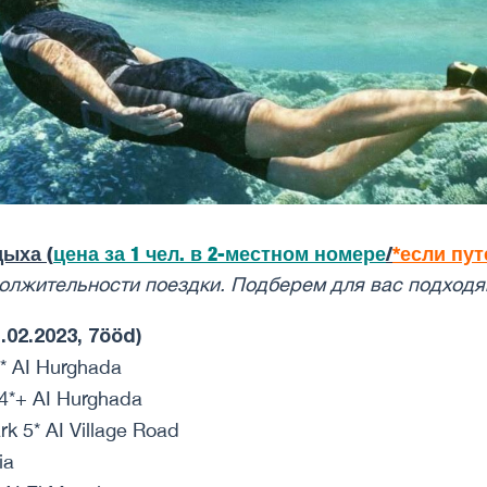
ыха (
цена за 1 чел. в 2-местном номере
/
*если пут
одолжительности поездки. Подберем для вас подходя
02.2023, 7ööd)
* AI Hurghada
 4*+ AI Hurghada
k 5* AI Village Road
ia