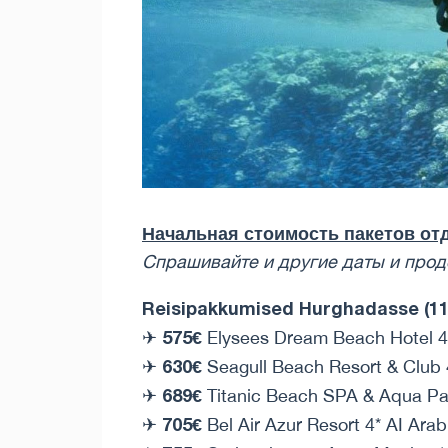
Начальная стоимость пакетов отд
Спрашивайте и другие даты и ​​пр
Reisipakkumised Hurghadasse (11.
575€
✈
Elysees Dream Beach Hotel 4
630€
✈
Seagull Beach Resort & Club
689€
✈
Titanic Beach SPA & Aqua Par
705€
✈
Bel Air Azur Resort 4* AI Arab