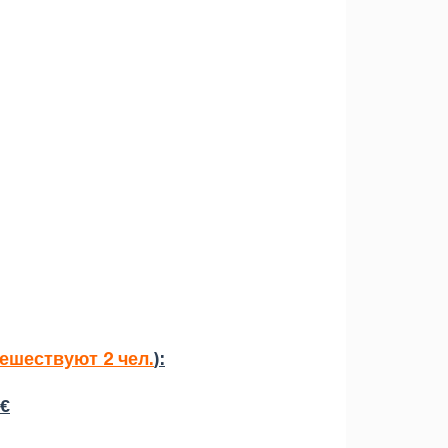
тешествуют 2 чел.
):
 €