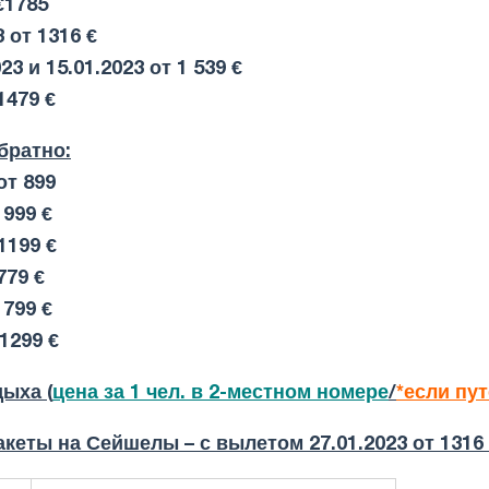
€1785
 от 1316 €
23 и 15.01.2023 от 1 539 €
1479 €
братно:
от
899
999 €
1199 €
779 €
799 €
1299 €
ыха (
цена за 1 чел. в 2-местном номере
/
*если пу
акеты н
а Сейшелы – с вылетом 27.01.2023 от 1316