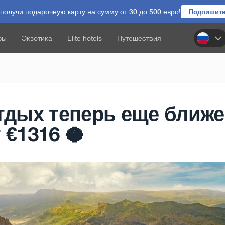
олучи подарочную карту на сумму от 30 до 500 евро!
Подпишите
ры
Экзотика
Elite hotels
Путешествия
тдых теперь еще ближ
 €1316 🥥