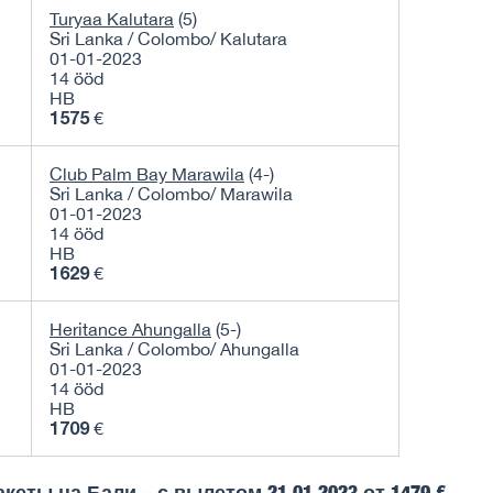
Turyaa Kalutara
(5)
Sri Lanka / Colombo/ Kalutara
01-01-2023
14 ööd
HB
1575
€
Club Palm Bay Marawila
(4-)
Sri Lanka / Colombo/ Marawila
01-01-2023
14 ööd
HB
1629
€
Heritance Ahungalla
(5-)
Sri Lanka / Colombo/ Ahungalla
01-01-2023
14 ööd
HB
1709
€
акеты на Бали – с вылетом
21.01.2023 от 1479 €