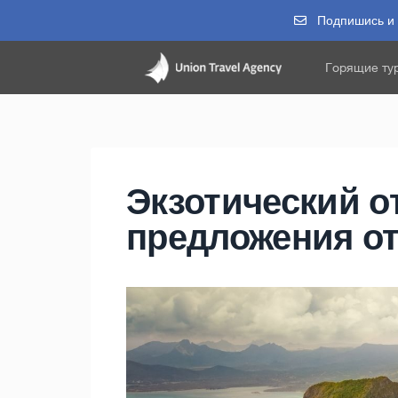
Подпишись и п
Горящие ту
Экзотический о
предложения от