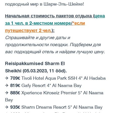
подводный мир в Шарм-Эль-Шейхе!
Начальная стоимость пакетов отдыха (
цена
за 1 чел. в 2-местном номере
/
*если
путешествуют 2 чел.
):
Спрашивайте и другие даты и ​​
продолжительности поездки. Подберем для
вас подходящий отель и найдем лучшую цену.
Reisipakkumised Sharm El
Sheikhi
(05.03.2023, 11 ööd).
709€
✈
Tivoli Hotel Aqua Park SSH 4* AI Hadaba
819€
✈
Gafy Resort 4* AI Naama Bay
885€
✈
Xperience Kiroseiz Premier 5* AI Naama
Bay
935€
✈
Sharm Dreams Resort 5* AI Naama Bay